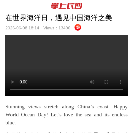
在世界海洋日，遇见中国海洋之美
2026-06-08 18:
14
Views：
13496
Stunning views stretch along China’s coast. Happy
World Ocean Day! Let’s love the sea and its endless
blue.