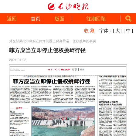
返回
首页
版面
往期回顾
收 藏
字体：
[ 大 ]
[ 中 ]
外交部揭批菲律宾在南海问题上背弃承诺、侵权挑衅的事实
菲方应当立即停止侵权挑衅行径
2024-04-02