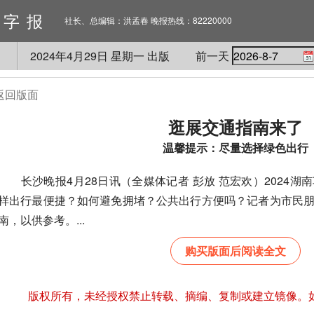
数字报
社长、总编辑：洪孟春 晚报热线：82220000
2024
年
4
月
29
日 星期
一
出版
前一天
返回版面
逛展交通指南来了
温馨提示：尽量选择绿色出行
长沙晚报4月28日讯（全媒体记者 彭放 范宏欢）2024湖
样出行最便捷？如何避免拥堵？公共出行方便吗？记者为市民
南，以供参考。...
购买版面后阅读全文
版权所有，未经授权禁止转载、摘编、复制或建立镜像。