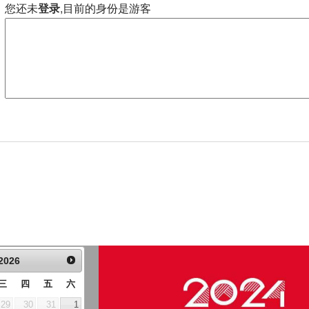
您还未
登录
,目前的身份是游客
2026
三
四
五
六
29
30
31
1