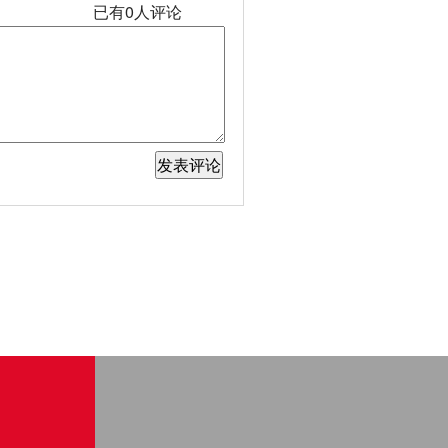
已有
0
人评论