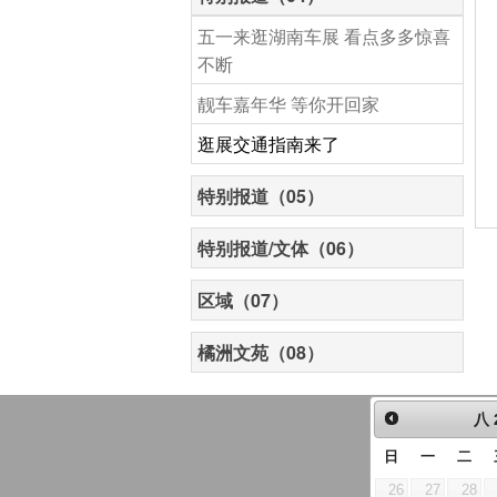
五一来逛湖南车展 看点多多惊喜
不断
靓车嘉年华 等你开回家
逛展交通指南来了
特别报道（05）
特别报道/文体（06）
区域（07）
橘洲文苑（08）
八
日
一
二
26
27
28