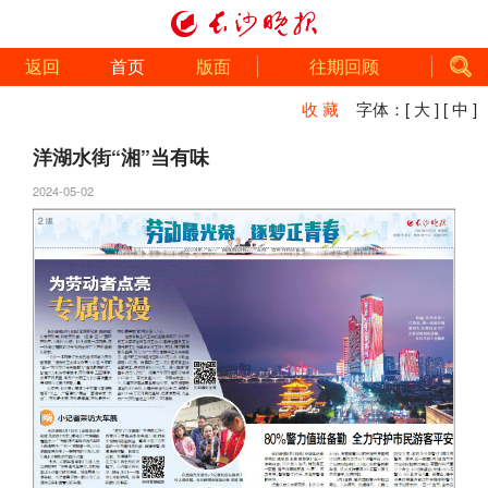
返回
首页
版面
往期回顾
收 藏
字体：
[ 大 ]
[ 中 ]
洋湖水街“湘”当有味
2024-05-02