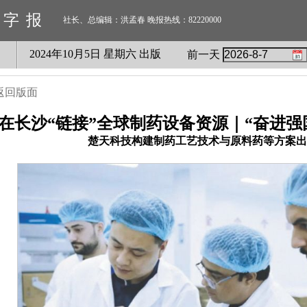
数字报
社长、总编辑：洪孟春 晚报热线：82220000
2024
年
10
月
5
日 星期
六
出版
前一天
返回版面
在长沙“链接”全球制药设备资源｜“奋进强
楚天科技构建制药工艺技术与原料药等方案出