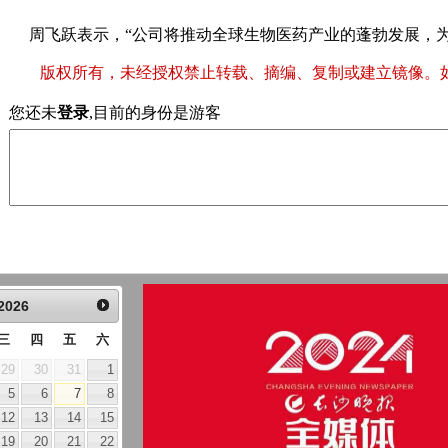
周飞跃表示，“公司将推动全球生物医药产业的蓬勃发展，为
版权所有，未经授权禁止转载、摘编、复制或建立镜像。
您还未
登录
,目前的身份是游客
2026
三
四
五
六
29
30
31
1
5
6
7
8
12
13
14
15
19
20
21
22