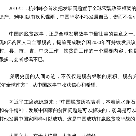
2016年，杭州峰会首次把发展问题置于全球宏观政策框架
遗产。8年间纵有疾风骤雨，中国坚定不移发展自己，锲而不舍引
中国的脱贫故事，正是全球发展故事中最壮美的篇章之一。
现8亿贫困人口全部脱贫，提前完成联合国2030年可持续发展
村、县、市、省、中央工作，扶贫是工作的一个重要内容，也
很多与会者感佩不已。
彪炳史册的人间奇迹，不仅仅是脱贫经验的累积、脱贫方
的“全球南方”，从中国故事中收获信心和希望。
习近平主席娓娓道来：“中国脱贫历程表明，本着滴水穿石
和奋斗精神，发展中国家的贫困问题是可以解决的，弱鸟是可
其他发展中国家同样可以成功。这是中国成功打赢脱贫攻坚战的
大国之大，在于大格局、大担当、大情怀。