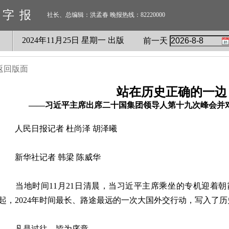
数字报
社长、总编辑：洪孟春 晚报热线：82220000
2024
年
11
月
25
日 星期
一
出版
前一天
返回版面
站在历史正确的一边
——习近平主席出席二十国集团领导人第十九次峰会并
人民日报记者 杜尚泽 胡泽曦
新华社记者 韩梁 陈威华
当地时间11月21日清晨，当习近平主席乘坐的专机迎着朝
起，2024年时间最长、路途最远的一次大国外交行动，写入了历
凡是过往，皆为序章。