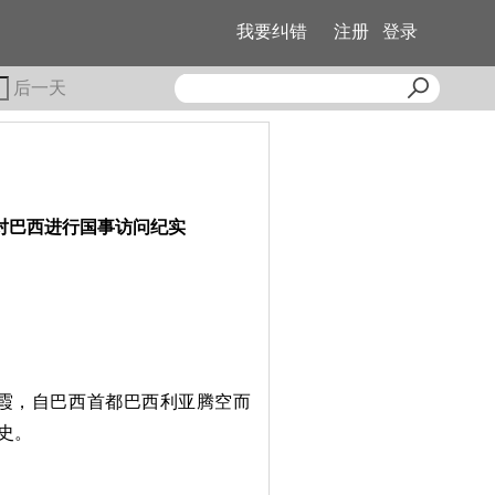
我要纠错
注册
登录
后一天
对巴西进行国事访问纪实
霞，自巴西首都巴西利亚腾空而
史。