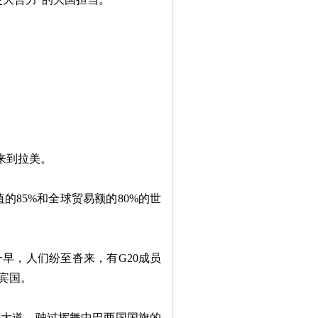
来到拉美。
85%和全球贸易额的80%的世
，人们纷至沓来，有G20成员
宾国。
大道，驶过挥舞中巴两国国旗的