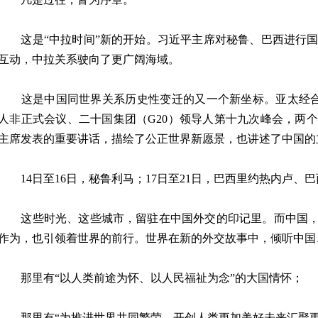
这是“中拉时间”新的开始。习近平主席对秘鲁、巴西进行国
互动，中拉关系驶向了更广阔海域。
这是中国同世界关系历史性变迁的又一个新坐标。亚太经合组
人非正式会议、二十国集团（G20）领导人第十九次峰会，两
主席发表的重要讲话，描绘了公正世界新愿景，也讲述了中国的
14日至16日，秘鲁利马；17日至21日，巴西里约热内卢、
这些时光、这些城市，留驻在中国外交的印记里。而中国，“
作为，也引领着世界的前行。世界在新的外交故事中，倾听中国
那里有“以人类前途为怀、以人民福祉为念”的大国情怀；
那里有“为推进世界共同繁荣、开创人类更加美好未来汇聚更