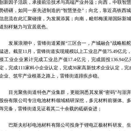
创新因子活跃，承接前沿技术与高端产业外溢；向西，中联智
势磅礴，如同一座先进制造的“智慧堡垒”；向北，靠近高铁西
信息流在此汇聚碰撞，为发展添翼；向南，毗邻梅溪湖国际新
道别样魅力与宜居底色。
发展浪潮中，雷锋街道紧握“三区合一，产城融合”战略船舵
猛进。截至11月，雷锋街道实现规模以上工业总产值75.49亿元，同
模工业企业累计完成工业总产值17.4亿元，完成固投136.94
定，完成111家科小企业认定，完成36家高新技术企业认定，
企业、筑牢产业根基之路上，雷锋街道蹄疾步稳。
目光聚焦街道特色产业集群，更能洞悉其发展“密码”与澎湃
股份有限公司专注电池材料领域精研深挖，多元材料前驱体、
阵完备，雷锋街道见证着其二十余载的砥砺奋进；
巴斯夫杉杉电池材料有限公司投身于锂电正极材料研发、生