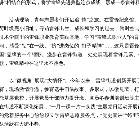
讲”相结合的形式，将学雷锋先进典型连点成线，形成一条雷锋
活动现场，青年志愿者们开启追“锋”之旅。在雷锋纪念馆、
荷叶坝完小旧址，寻访雷锋出生、成长和学习的过去，跨时空与
技术学院里的雷锋职业教育实践基地，学习“雷锋式职业人”的
间，感受“钻”在一线、“挤”进岗位的“钉子精神”……这只是雷
国”品牌的一个缩影。漫步在雷锋街道，处处展现着雷锋元素
歌，雷锋精神在这里永不褪色。
以“微视角”展现“大情怀”。今年以来，雷锋街道创新开展了
赛，现场激情洋溢，参赛选手们借故事、多形式，以微见著，
托基层党校，开展党员干部能力提升班、党员冬春训培训班等主题
在街道不断深化拓展，“一月一课一片一实践”主题党日活动开展
的党群服务中心纷纷设立学雷锋志愿服务点，“党史宣讲”“邻里守
队活跃在大街小巷。