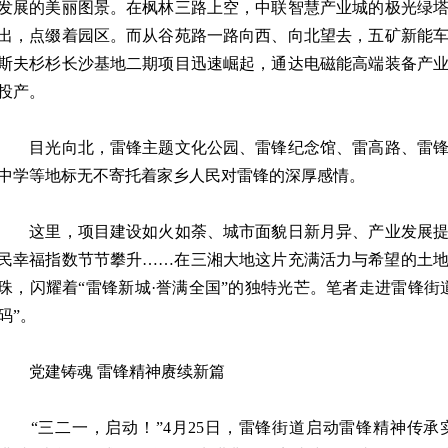
发展的美丽图景。在枫林三路上空，中联智慧产业城的极光绿
出，点缀着园区。而从谷苑路一路向西、向北望去，五矿新能
斯夫杉杉长沙基地二期项目迅速崛起，通达电磁能高端装备产
投产。
目光向北，雷锋主题文化公园、雷锋纪念馆、雷高路、雷锋
中学等地标无不寄托着家乡人民对雷锋的深厚感情。
这里，项目建设如火如荼、城市面貌日新月异、产业发展提
民幸福指数节节攀升……在三湘大地这片充满活力与希望的土
珠，闪耀着“雷锋新城·誉满全国”的独特光芒。笔者走进雷锋街
码”。
党建铸魂 雷锋精神赓续新篇
“三二一，启动！”4月25日，雷锋街道启动雷锋精神传承