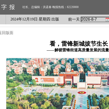
数字报
社长、总编辑：洪孟春 晚报热线：82220000
2024
年
12
月
19
日 星期
四
出版
前一天
返回版面
看，雷锋新城拔节生长
——解锁雷锋街道高质量发展的流量