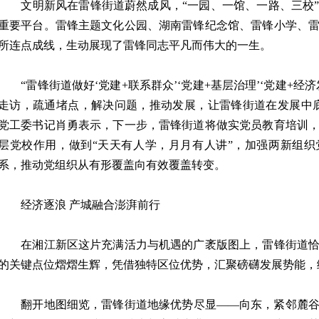
文明新风在雷锋街道蔚然成风，“一园、一馆、一路、三校”
重要平台。雷锋主题文化公园、湖南雷锋纪念馆、雷锋小学、
所连点成线，生动展现了雷锋同志平凡而伟大的一生。
“雷锋街道做好‘党建+联系群众’‘党建+基层治理’‘党建+经
走访，疏通堵点，解决问题，推动发展，让雷锋街道在发展中
党工委书记肖勇表示，下一步，雷锋街道将做实党员教育培训
层党校作用，做到“天天有人学，月月有人讲”，加强两新组
系，推动党组织从有形覆盖向有效覆盖转变。
经济逐浪 产城融合澎湃前行
在湘江新区这片充满活力与机遇的广袤版图上，雷锋街道恰
的关键点位熠熠生辉，凭借独特区位优势，汇聚磅礴发展势能，
翻开地图细览，雷锋街道地缘优势尽显——向东，紧邻麓谷