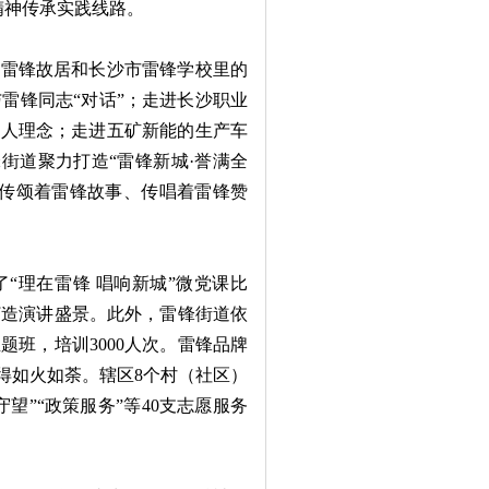
精神传承实践线路。
雷锋故居和长沙市雷锋学校里的
雷锋同志“对话”；走进长沙职业
育人理念；走进五矿新能的生产车
锋街道聚力打造“雷锋新城·誉满全
、传颂着雷锋故事、传唱着雷锋赞
“理在雷锋 唱响新城”微党课比
打造演讲盛景。此外，雷锋街道依
班，培训3000人次。雷锋品牌
得如火如荼。辖区8个村（社区）
望”“政策服务”等40支志愿服务