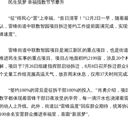
民生筑梦 幸福指数节节攀升
“征”得民心“置”上幸福。“首日清零！”12月2日一早，随
认，雷锋街道中联数智园项目拆迁签约工作提前圆满完成，实现“
锋速度”。
雷锋街道中联数智园项目是湘江新区的重点项目，也是街道
推进民生实事的重点项目。项目占地面积约2199亩，涉及20个
解，项目于7月26日组建指挥部启动拆迁，8月8日召开拆迁群
个丈量工作组克服高温天气，放弃周末休息，仅用37天时间完成2
“签约100%的背后是征拆干部100%的投入。”肖勇介绍，项目
数字都体现着雷锋干部日夜攻坚的辛劳，每一滴汗水也浇灌着雷
的动人上升线。此外，街道以“雷锋温度”回应群众期待，统筹协
100余名安置群众搬进幸福里，喜圆“新居梦”。