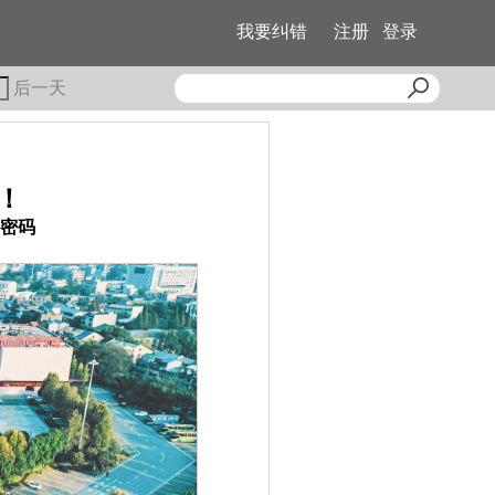
我要纠错
注册
登录
后一天
！
密码