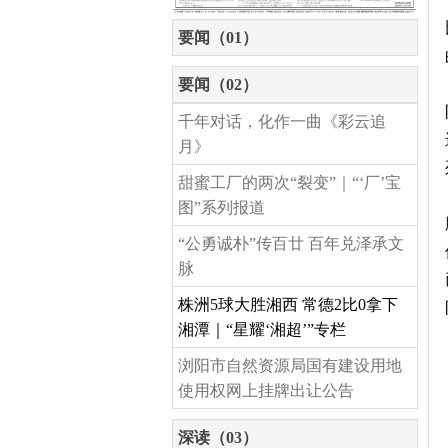
要闻（01）
要闻（02）
千年对话，化作一曲《彩云追
月》
甜蜜工厂的两次“裂变”｜“‘厂’宝
图”系列报道
“公勇诚朴”传百廿 百年兑泽承文
脉
株洲5球大胜湘西 常德2比0拿下
湘潭｜“星耀‘湘超’”专栏
浏阳市自然资源局国有建设用地
使用权网上挂牌出让公告
深读（03）