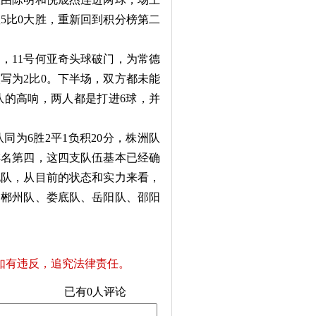
队5比0大胜，重新回到积分榜第二
，11号何亚奇头球破门，为常德
改写为2比0。下半场，双方都未能
队的高响，两人都是打进6球，并
为6胜2平1负积20分，株洲队
排名第四，这四支队伍基本已经确
化队，从目前的状态和实力来看，
、郴州队、娄底队、岳阳队、邵阳
如有违反，追究法律责任。
已有
0
人评论