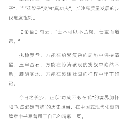
子”，当“花架子”变为“真功夫”，长沙高质量发展的步
伐愈发铿锵。
《论语》有云：“士不可以不弘毅，任重而道
远。”
执稳罗盘，方能在纷繁复杂的局势中保持清
醒；压牢基石，方能在惊涛骇浪的挑战中岿然不
动；脚踏实地，方能在波澜壮阔的征程中留下印
记。
今日之长沙，正以“功成不必在我”的境界胸怀
和“功成必定有我”的历史担当，在中国式现代化湖南
篇章中书写着属于自己的精彩一页。