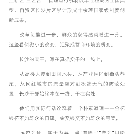
江新区“三区合一”管理运行机制改革经验成为全国典
型，自贸区长沙片区累计形成十余项国家级制度创
新成果。
改革每推进一步，群众的获得感就增进一分。
这些看似微小的改变，汇聚成营商环境的质变。
长沙的实干，写在真抓实干的一线上。
从高楼大厦到田间地头，从产业园区到街头巷
尾，从网红城市的流量应对到极端天气的防范处
置，长沙干部始终冲在一线、干在实处。
他们用实际行动诠释着一个朴素道理——金杯
银杯不如群众的口碑，金奖银奖不如群众的夸奖。
足迹为证，实干为要。当“喊嗓子”变为“甩膀