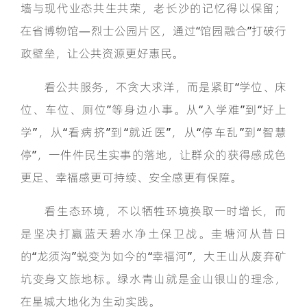
墙与现代业态共生共荣，老长沙的记忆得以保留；
在省博物馆—烈士公园片区，通过“馆园融合”打破行
政壁垒，让公共资源更好惠民。
看公共服务，不贪大求洋，而是紧盯“学位、床
位、车位、厕位”等身边小事。从“入学难”到“好上
学”，从“看病挤”到“就近医”，从“停车乱”到“智慧
停”，一件件民生实事的落地，让群众的获得感成色
更足、幸福感更可持续、安全感更有保障。
看生态环境，不以牺牲环境换取一时增长，而
是坚决打赢蓝天碧水净土保卫战。圭塘河从昔日
的“龙须沟”蜕变为如今的“幸福河”，大王山从废弃矿
坑变身文旅地标。绿水青山就是金山银山的理念，
在星城大地化为生动实践。