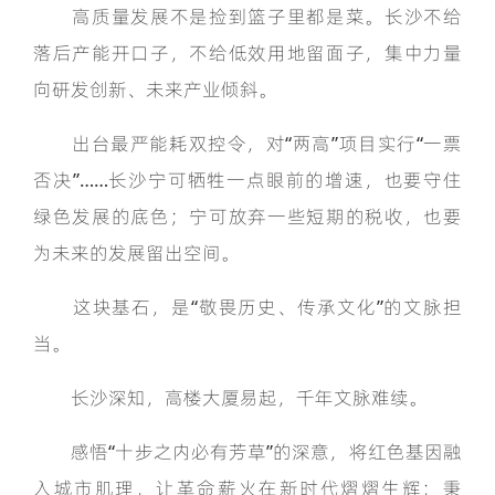
高质量发展不是捡到篮子里都是菜。长沙不给
落后产能开口子，不给低效用地留面子，集中力量
向研发创新、未来产业倾斜。
出台最严能耗双控令，对“两高”项目实行“一票
否决”……长沙宁可牺牲一点眼前的增速，也要守住
绿色发展的底色；宁可放弃一些短期的税收，也要
为未来的发展留出空间。
这块基石，是“敬畏历史、传承文化”的文脉担
当。
长沙深知，高楼大厦易起，千年文脉难续。
感悟“十步之内必有芳草”的深意，将红色基因融
入城市肌理，让革命薪火在新时代熠熠生辉；秉