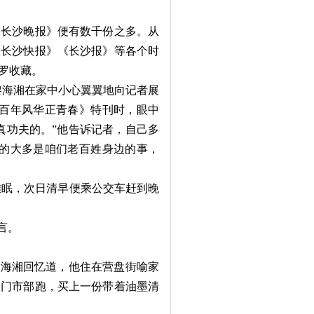
长沙晚报》便有数千份之多。从
《长沙快报》《长沙报》等各个时
罗收藏。
黎海湘在家中小心翼翼地向记者展
《百年风华正青春》特刊时，眼中
真功夫的。”他告诉记者，自己多
道的大多是咱们老百姓身边的事，
难眠，次日清早便乘公交车赶到晚
言。
海湘回忆道，他住在营盘街喻家
刊门市部跑，买上一份带着油墨清