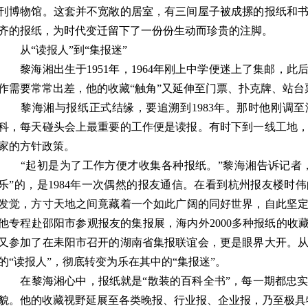
刊博物馆。这套并不宽敞的居室，有三间屋子被成摞的报纸和
齐的报纸，为时代变迁留下了一份份生动而珍贵的注脚。
从“读报人”到“集报迷”
黎海湘出生于1951年，1964年刚上中学便迷上了集邮，此
作需要常常出差，他的收藏“触角”又延伸至门票、扑克牌、站台
黎海湘与报纸正式结缘，要追溯到1983年。那时他刚调至
科，每天碰头会上最重要的工作便是读报。有时下到一线工地
家的方针政策。
“起初是为了工作方便才收集各种报纸。”黎海湘告诉记者，
乐”的，是1984年一次偶然的报友通信。在看到杭州报友楼时
发觉，方寸天地之间竟藏着一个如此广阔的同好世界，自此坚定了
他专程赴邵阳市参观报友的集报展，海内外2000多种报纸的收
又参加了在耒阳市召开的湖南省集报联谊会，更是眼界大开。
的“读报人”，彻底转变为乐在其中的“集报迷”。
在黎海湘心中，报纸就是“散装的百科全书”，每一期都忠实
貌。他的收藏视野延展至各类晚报、行业报、企业报，乃至极具