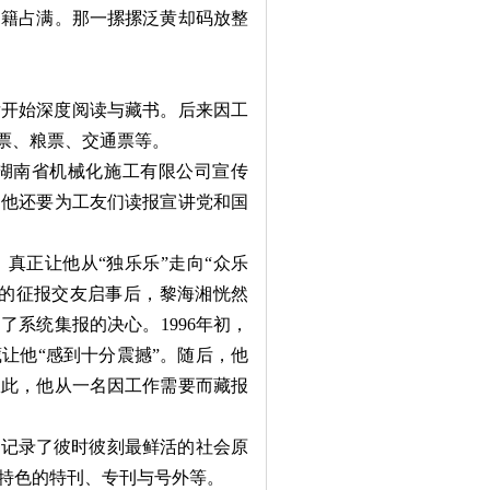
书籍占满。那一摞摞泛黄却码放整
后开始深度阅读与藏书。后来因工
票、粮票、交通票等。
湖南省机械化施工有限公司宣传
，他还要为工友们读报宣讲党和国
真正让他从“独乐乐”走向“众乐
伟的征报交友启事后，黎海湘恍然
系统集报的决心。1996年初，
藏让他“感到十分震撼”。随后，他
从此，他从一名因工作需要而藏报
记录了彼时彼刻最鲜活的社会原
特色的特刊、专刊与号外等。