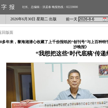
数字报
社长、总编辑：洪孟春 晚报热线：82220000
2026
年
6
月
30
日 星期
二
出版
前一天
返回版面
40多年来，黎海湘潜心收藏了上千份报纸的“创刊号”与上百种
沙晚报》
“我想把这些‘时代底稿’传递