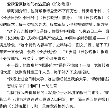
爱读爱藏接地气有温度的《长沙晚报》
黎海湘介绍，他所藏报纸总数不下两万份，种类逾千种，《
《长沙日报》创刊号（《长沙晚报》前身），到《长沙晚报》
期的版本，每一次报名更迭、版式革新，他都视如拱璧，竭力搜
“这个八连版做得真是好，值得好好收藏！”6月29日上午，
示《长沙晚报》庆祝中国共产党成立100周年的特别报道——
满是珍爱。“这个特刊内容丰富、史料详尽、图文并茂，是下了
年来一直爱读、爱藏《长沙晚报》，“主要是《长沙晚报》报
十分接地气、有温度，我打心眼里喜欢”。
有一回，他收集的“橘洲·绘本”系列不慎缺了一期，竟辗转
报大厦，找到资料室工作人员，终于补齐了这期报纸。
“我没上过全日制大学，这些报纸就是我的大学。”黎海湘坦
想让后辈在“旧闻”中一见往昔
“那时候我去得最勤的，就是位于水风井的报刊门市部。”黎
巷11号（现为营盘路过江隧道入口附近）时，隔三差五便往报
香的《长沙晚报》，那一天便觉得格外充实。