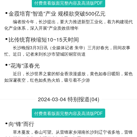
付费查看版面完整内容及高清版PDF
金霞培育“智造”产业 规模欲突破500亿元
编者按今年，长沙提出，要大力推进新型工业化，着力构建现代
化产业体系，深入开展“产业质效倍增年
比传统育秧缩短10~15天时间
长沙晚报3月3日讯（全媒体记者 朱华）三月好春光，田间农事
忙。近日，记者来到长沙市望城区铜官街道
“花海”漾春光
近日，长沙世界之窗的郁金香浪漫盛放，黄色如春日暖阳，紫色
如深邃夜空，红色如炙热火焰，吸引着不少游
2024-03-04 特别报道(04)
付费查看版面完整内容及高清版PDF
向“锋”而行
草木蔓发，春山可望。从雷锋家乡湖南长沙到辽宁省多地，雷锋