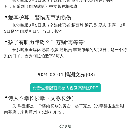
月，音乐剧《剧院魅影》中文版在梅溪湖
爱耳护耳，警惕无声的损伤
长沙晚报3月3日讯（全媒体记者 杨蔚然 通讯员 易志 宋喜）3月
3日是“全国爱耳日”。当日，长沙
孩子有听力障碍？千万别“再等等”
长沙晚报全媒体记者 徐媛 通讯员 李葳每年的3月3日，是一个特
别的日子。因为阿拉伯数字3与人
2024-03-04 橘洲文苑(08)
付费查看版面完整内容及高清版PDF
诗人不幸长沙幸（文脉长沙）
关 晖壹那是一个骤雨初歇的黄昏，起草完文书的李群玉走出湖
南幕府，来到潭州（长沙）东池，
公测版