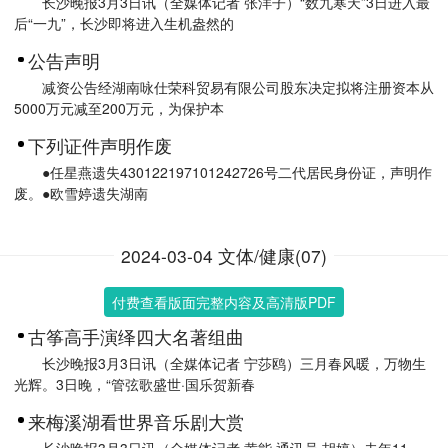
长沙晚报3月3日讯（全媒体记者 张洋子）“数九寒天”3日进入最
后“一九”，长沙即将进入生机盎然的
公告声明
减资公告经湖南咏仕荣科贸易有限公司股东决定拟将注册资本从
5000万元减至200万元，为保护本
下列证件声明作废
●任星燕遗失430122197101242726号二代居民身份证，声明作
废。●欧雪婷遗失湖南
2024-03-04 文体/健康(07)
付费查看版面完整内容及高清版PDF
古筝高手演绎四大名著组曲
长沙晚报3月3日讯（全媒体记者 宁莎鸥）三月春风暖，万物生
光辉。3日晚，“管弦歌盛世·国乐贺新春
来梅溪湖看世界音乐剧大赏
长沙晚报3月3日讯（全媒体记者 黄能 通讯员 胡婷）去年11