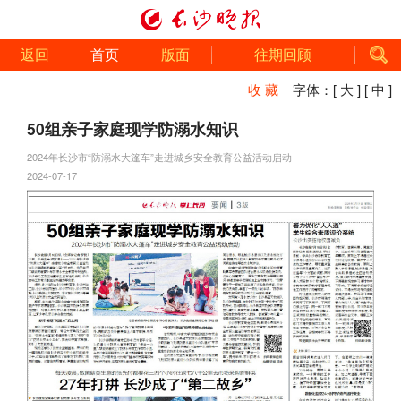
返回
首页
版面
往期回顾
收 藏
字体：
[ 大 ]
[ 中 ]
50组亲子家庭现学防溺水知识
2024年长沙市“防溺水大篷车”走进城乡安全教育公益活动启动
2024-07-17