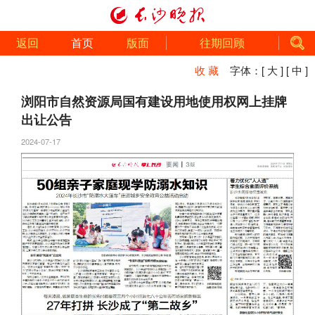
返回
首页
版面
往期回顾
收 藏
字体：
[ 大 ]
[ 中 ]
浏阳市自然资源局国有建设用地使用权网上挂牌
出让公告
2024-07-17