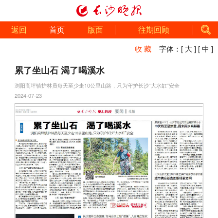
返回
首页
版面
往期回顾
收 藏
字体：
[ 大 ]
[ 中 ]
累了坐山石 渴了喝溪水
浏阳高坪镇护林员每天至少走10公里山路，只为守护长沙“大水缸”安全
2024-07-23