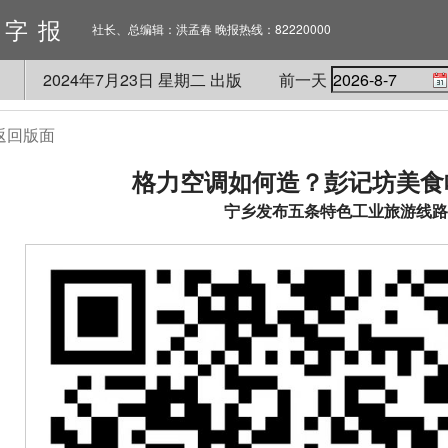
数字报
社长、总编辑：洪孟春 晚报热线：82220000
2024
年
7
月
23
日 星期
二
出版
前一天
返回版面
格力空调如何造？彭记坊美食
宁乡发布五条特色工业旅游线路