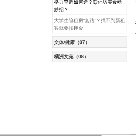
格力空调如何造？彭记坊美食啥
妙招？
大学生陷租房“套路”？找不到新租
客就要扣押金
文体/健康（07）
橘洲文苑（08）