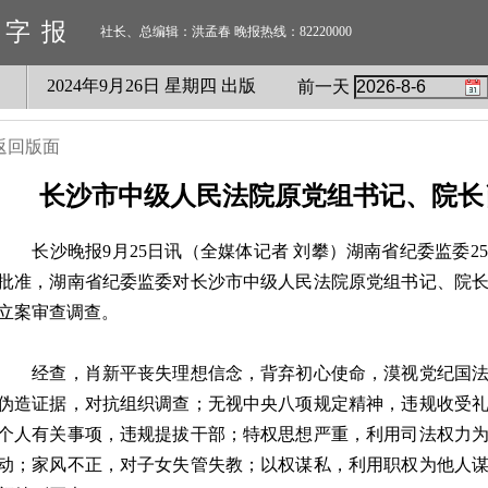
数字报
社长、总编辑：洪孟春 晚报热线：82220000
2024
年
9
月
26
日 星期
四
出版
前一天
返回版面
长沙市中级人民法院原党组书记、院长
长沙晚报9月25日讯（全媒体记者 刘攀）湖南省纪委监委2
批准，湖南省纪委监委对长沙市中级人民法院原党组书记、院
立案审查调查。
经查，肖新平丧失理想信念，背弃初心使命，漠视党纪国法
伪造证据，对抗组织调查；无视中央八项规定精神，违规收受
个人有关事项，违规提拔干部；特权思想严重，利用司法权力
动；家风不正，对子女失管失教；以权谋私，利用职权为他人