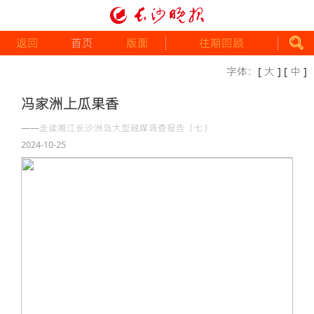
返回
首页
版面
往期回顾
字体：
[ 大 ]
[ 中 ]
冯家洲上瓜果香
——走读湘江长沙洲岛大型融媒调查报告（七）
2024-10-25