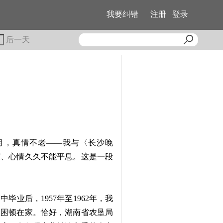
我要纠错
注册
登录
后一天
，真情不老——我与〈长沙晚
谊、心情久久不能平息。这是一段
业后，1957年至1962年，我
故困顿在家。恰好，湖南省农垦局