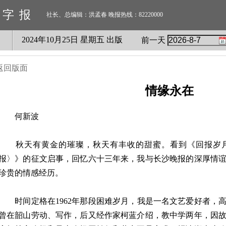
数字报
社长、总编辑：洪孟春 晚报热线：82220000
2024
年
10
月
25
日 星期
五
出版
前一天
返回版面
情缘永在
何新波
秋天有黄金的璀璨，秋天有丰收的甜蜜。看到《回报岁月
报〉》的征文启事，回忆六十三年来，我与长沙晚报的深厚情
珍贵的情感经历。
时间定格在1962年那段困难岁月，我是一名文艺爱好者，高中毕
曾在韶山劳动、写作，后又经作家柯蓝介绍，教中学两年，因