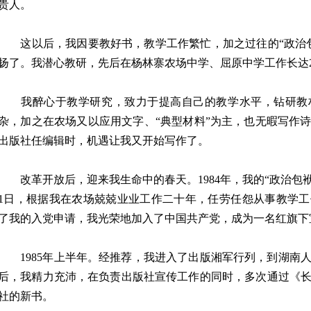
贵人。
这以后，我因要教好书，教学工作繁忙，加之过往的“政治包
扬了。我潜心教研，先后在杨林寨农场中学、屈原中学工作长达2
我醉心于教学研究，致力于提高自己的教学水平，钻研教
杂，加之在农场又以应用文字、“典型材料”为主，也无暇写作诗
出版社任编辑时，机遇让我又开始写作了。
改革开放后，迎来我生命中的春天。1984年，我的“政治包袱”
1日，根据我在农场兢兢业业工作二十年，任劳任怨从事教学
了我的入党申请，我光荣地加入了中国共产党，成为一名红旗下
1985年上半年。经推荐，我进入了出版湘军行列，到湖南
后，我精力充沛，在负责出版社宣传工作的同时，多次通过《
社的新书。