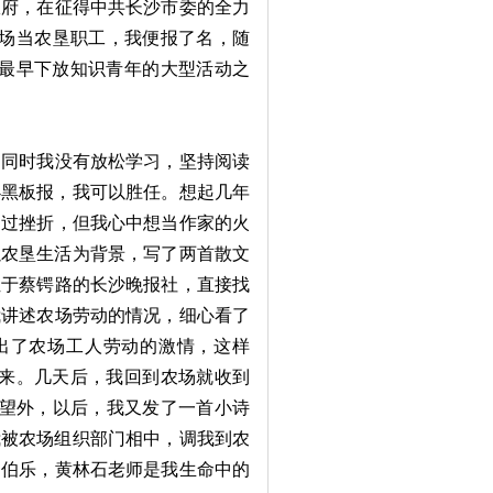
政府，在征得中共长沙市委的全力
农场当农垦职工，我便报了名，随
沙市最早下放知识青年的大型活动之
同时我没有放松学习，坚持阅读
办黑板报，我可以胜任。想起几年
受过挫折，但我心中想当作家的火
以农垦生活为背景，写了两首散文
位于蔡锷路的长沙晚报社，直接找
我讲述农场劳动的情况，细心看了
出了农场工人劳动的激情，这样
诗来。几天后，我回到农场就收到
出望外，以后，我又发了一首小诗
我被农场组织部门相中，调我到农
的伯乐，黄林石老师是我生命中的