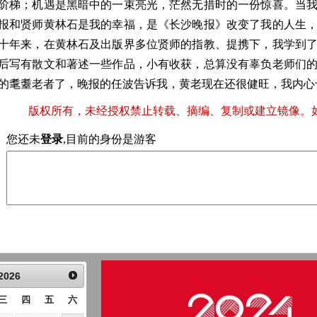
阶梯；机遇是黑暗中的一束亮光，茫然无措时的一份惊喜。当
报和贤师黄林石是我的幸福，是《长沙晚报》改变了我的人生
十年来，在黄林石及出版界多位贤师的指教、提携下，我学到
后写有散文和著述一些作品，小有收获，总算没有辜负老师们
的耄耋老者了，晚报的任波告诉我，黄老现在还很健旺，我内心
版权所有，未经授权禁止转载、摘编、复制或建立镜像。
您还未
登录
,目前的身份是游客
2026
三
四
五
六