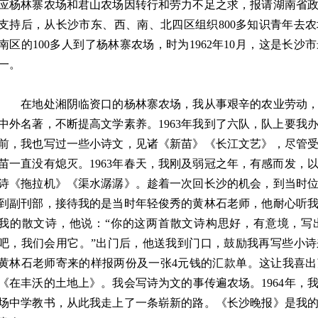
应杨林寨农场和君山农场因转行和劳力不足之求，报请湖南省
支持后，从长沙市东、西、南、北四区组织800多知识青年去
南区的100多人到了杨林寨农场，时为1962年10月，这是长
一。
在地处湘阴临资口的杨林寨农场，我从事艰辛的农业劳动，
中外名著，不断提高文学素养。1963年我到了六队，队上要我
前，我也写过一些小诗文，见诸《新苗》《长江文艺》，尽管
苗一直没有熄灭。1963年春天，我刚及弱冠之年，有感而发，
诗《拖拉机》《渠水潺潺》。趁着一次回长沙的机会，到当时
到副刊部，接待我的是当时年轻俊秀的黄林石老师，他耐心听
我的散文诗，他说：“你的这两首散文诗构思好，有意境，写
吧，我们会用它。”出门后，他送我到门口，鼓励我再写些小
黄林石老师寄来的样报两份及一张4元钱的汇款单。这让我喜
《在丰沃的土地上》。我会写诗为文的事传遍农场。1964年，
场中学教书，从此我走上了一条崭新的路。《长沙晚报》是我