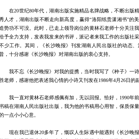
在20世纪80年代，湖南出版实施精品名牌战略，不断出版
秀人才，湖南出版不断走向新高度，赢得“洛阳纸贵潇湘书”的
造势功不可没。此时，已走上领导岗位的黄林石老师十分关注
给予全力支持，发表我发来的书评，派记者来我工作的出版社
不少工作。其间，《长沙晚报》刊发湖南人民出版社的动态、
昔，十分感谢《长沙晚报》对湖南出版的衷心支持。
我不忘《长沙晚报》对我的提携，当时我写了《种子》一诗
胜老师，感谢他把表述我心情的小诗又刊发在1986年4月26日的
我一直对黄林石老师感佩有加，无以回报。恰好，1990年
书稿在湖南人民出版社出版，我为他的书稿用心用智，保质保
的一点小小心意。
现在我已退休20多年了，慨叹人生际遇中能遇到《长沙晚报