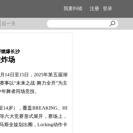
我要纠错
注册
登录
后一天
赛燃爆长沙
旋炸场
14日至15日，2025年第五届湖
赛事以“未来之战·舞力全开”为主
青少年舞者同场竞技。
岁），覆盖BREAKING、HI
赛等六大竞赛形式展开，赛场上，
全旋划出圈，Locking动作卡