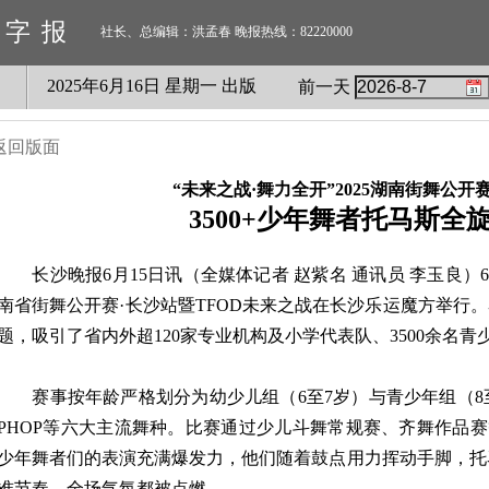
数字报
社长、总编辑：洪孟春 晚报热线：82220000
2025
年
6
月
16
日 星期
一
出版
前一天
返回版面
“未来之战·舞力全开”2025湖南街舞公开
3500+少年舞者托马斯全
长沙晚报6月15日讯（全媒体记者 赵紫名 通讯员 李玉良）6月
南省街舞公开赛·长沙站暨TFOD未来之战在长沙乐运魔方举行。
题，吸引了省内外超120家专业机构及小学代表队、3500余名
赛事按年龄严格划分为幼少儿组（6至7岁）与青少年组（8至14
PHOP等六大主流舞种。比赛通过少儿斗舞常规赛、齐舞作品
少年舞者们的表演充满爆发力，他们随着鼓点用力挥动手脚，托马斯
准节奏，全场气氛都被点燃。