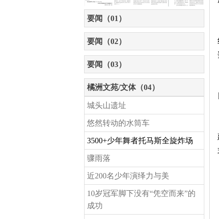
要闻（01）
要闻（02）
要闻（03）
橘洲文苑/文体（04）
城头山遗址
悠然转动的水筒车
3500+少年舞者托马斯全旋炸场
骤雨落
近200名少年演绎力与美
10岁冠军脚下没有“凭空而来”的
成功