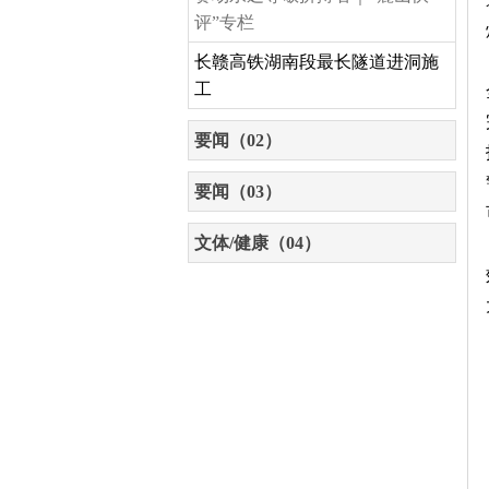
评”专栏
长赣高铁湖南段最长隧道进洞施
工
要闻（02）
要闻（03）
文体/健康（04）