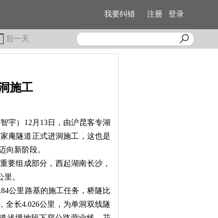
我要纠错
注册
登录
后一天
洞施工
智宇）12月13日，由沪昆客专湖
苏家庵隧道正式进洞施工，这也是
迈向新阶段。
的重要组成部分，西起湖南长沙，
公里。
.84公里路基的施工任务，桥隧比
全长4.026公里，为单洞双线隧
隧道浅埋地段下穿公路营业线、花