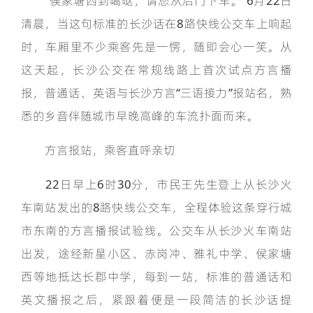
“侯家塘西到噶哒，请您从后门下车。”6月22日
清晨，当这句标准的长沙话在8路快线公交车上响起
时，车厢里不少乘客先是一愣，随即会心一笑。从
这天起，长沙公交在常规线路上首次试点方言播
报，普通话、英语与长沙方言“三语接力”报站名，熟
悉的乡音伴随城市早晚高峰的车流扑面而来。
方言报站，乘客直呼亲切
22日早上6时30分，市民王先生登上从长沙火
车南站发出的8路快线公交车，全程体验这条穿行城
市东南的方言播报试验线。公交车从长沙火车南站
出发，途经新星小区、赤岗冲、雅礼中学、侯家塘
西等地抵达长郡中学，每到一站，标准的普通话和
英文播报之后，紧跟着便是一段简洁的长沙话提