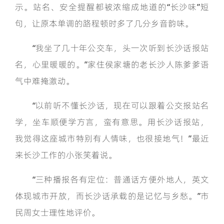
示。站名、安全提醒都被浓缩成地道的“长沙味”短
句，让原本单调的路程顿时多了几分乡音韵味。
“我坐了几十年公交车，头一次听到长沙话报站
名，心里暖暖的。”家住侯家塘的老长沙人陈爹爹语
气中难掩激动。
“以前听不懂长沙话，现在可以跟着公交报站名
学，坐车顺便学方言，蛮有意思。用长沙话报站，
我觉得这座城市特别有人情味，也很接地气！”最近
来长沙工作的小张笑着说。
“三种播报各有定位：普通话方便外地人，英文
体现城市开放，而长沙话承载的是记忆与乡愁。”市
民周女士理性地评价。