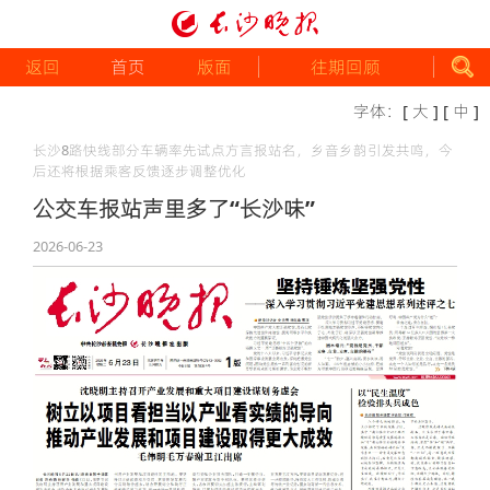
返回
首页
版面
往期回顾
字体：
[ 大 ]
[ 中 ]
长沙8路快线部分车辆率先试点方言报站名，乡音乡韵引发共鸣，今
后还将根据乘客反馈逐步调整优化
公交车报站声里多了“长沙味”
2026-06-23