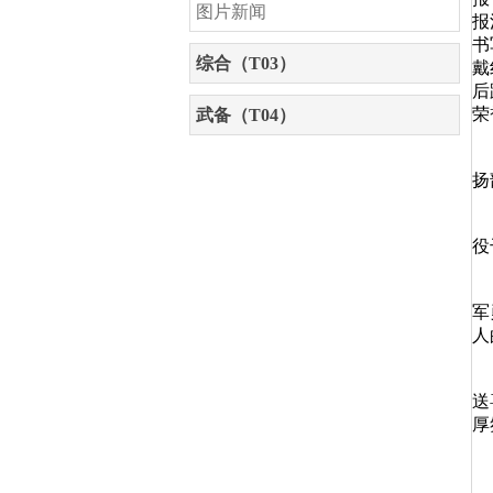
图片新闻
报
书
综合（T03）
戴
后
荣
武备（T04）
“
扬
座
役
随
军
人
据
送
厚