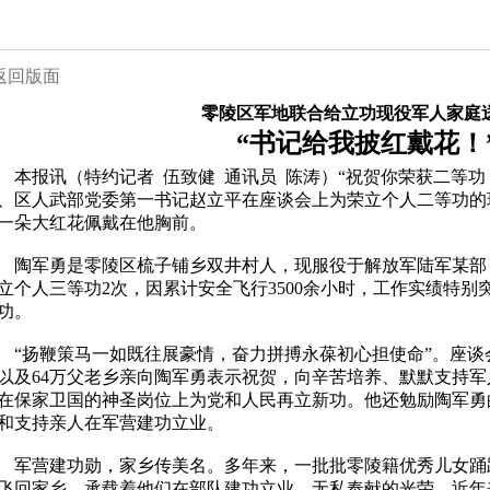
返回版面
零陵区军地联合给立功现役军人家庭
“书记给我披红戴花！
报讯（特约记者 伍致健 通讯员 陈涛）“祝贺你荣获二等功
、区人武部党委第一书记赵立平在座谈会上为荣立个人二等功的
一朵大红花佩戴在他胸前。
军勇是零陵区梳子铺乡双井村人，现服役于解放军陆军某部
立个人三等功2次，因累计安全飞行3500余小时，工作实绩特别突
功。
扬鞭策马一如既往展豪情，奋力拼搏永葆初心担使命”。座谈
以及64万父老乡亲向陶军勇表示祝贺，向辛苦培养、默默支持
在保家卫国的神圣岗位上为党和人民再立新功。他还勉励陶军勇
和支持亲人在军营建功立业。
营建功勋，家乡传美名。多年来，一批批零陵籍优秀儿女踊
飞回家乡，承载着他们在部队建功立业、无私奉献的光荣。近年