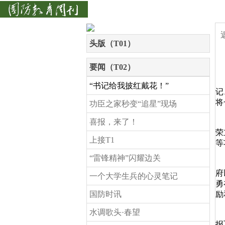
头版（T01）
要闻（T02）
本
“书记给我披红戴花！”
记
将
功臣之家秒变“追星”现场
喜报，来了！
陶
荣
上接T1
等
“雷锋精神”闪耀边关
“
府
一个大学生兵的心灵笔记
勇
国防时讯
励
水调歌头·春望
军
报