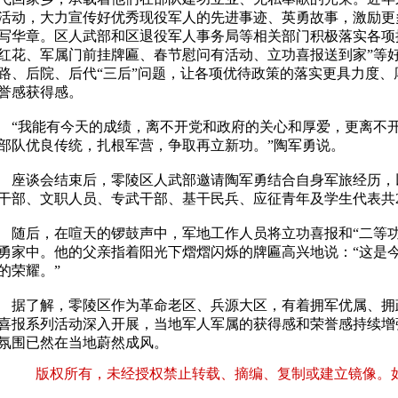
活动，大力宣传好优秀现役军人的先进事迹、英勇故事，激励更
写华章。区人武部和区退役军人事务局等相关部门积极落实各项
红花、军属门前挂牌匾、春节慰问有活动、立功喜报送到家”等
路、后院、后代“三后”问题，让各项优待政策的落实更具力度
誉感获得感。
我能有今天的成绩，离不开党和政府的关心和厚爱，更离不开
部队优良传统，扎根军营，争取再立新功。”陶军勇说。
谈会结束后，零陵区人武部邀请陶军勇结合自身军旅经历，
干部、文职人员、专武干部、基干民兵、应征青年及学生代表共2
后，在喧天的锣鼓声中，军地工作人员将立功喜报和“二等功
勇家中。他的父亲指着阳光下熠熠闪烁的牌匾高兴地说：“这是
的荣耀。”
了解，零陵区作为革命老区、兵源大区，有着拥军优属、拥
喜报系列活动深入开展，当地军人军属的获得感和荣誉感持续增
氛围已然在当地蔚然成风。
版权所有，未经授权禁止转载、摘编、复制或建立镜像。