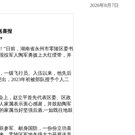
2026年8月7日
送喜报
”
！”日前，湖南省永州市零陵区委书
现役军人陶军勇披上大红绶带，并
，一级飞行员。入伍以来，他先后
出，2023年初被部队授予个人二
会上，赵立平首先代表区委、区政
军人家属表示衷心感谢，并鼓励陶军
的家属当好坚强后盾,一如既往地鼓
跃参军、献身国防，一份份立功喜
来，零陵区军地各级大力开展送喜