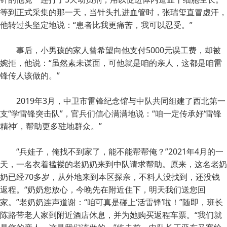
等到正式采集的那一天，当针头扎进血管时，张瑞玺直冒虚汗，
他转过头坚定地说：“患者比我更痛苦，我可以忍受。”
事后，小男孩的家人曾希望向他支付5000元误工费，却被
婉拒，他说：“虽然素未谋面，可他就是咱的亲人，这都是咱雷
锋传人该做的。”
2019年3月，中卫市雷锋纪念馆与中队共同组建了西北第一
支“学雷锋突击队”，官兵们信心满满地说：“咱一定传承好‘雷锋
精神’，帮助更多驻地群众。”
“兵娃子，俺找不到家了，能不能帮帮俺？”2021年4月的一
天，一名衣着褴褛的老奶奶来到中队请求帮助。原来，这名老奶
奶已经70多岁，从外地来到本区探亲，不料人没找到，还没钱
返程。“奶奶您放心，今晚先在附近住下，明天我们送您回
家。”老奶奶连声道谢：“咱可真是碰上‘活雷锋’啦！”随即，班长
陈路带老人家到附近酒店休息，并为她购买返程车票。“我们就