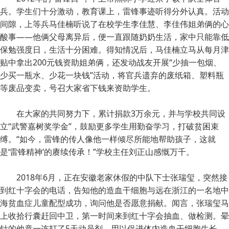
兵。学生们十分激动，教育课上，雷锋事迹听得分外认真。活动
间隙，上等兵马佳楠听说了在校学生李佳慧、李佳伟姐弟俩的心
酸事——他俩父母离异后，便一直跟随奶奶生活，家中只能靠低
保勉强度日，生活十分困难。得知情况后，马佳楠立马从每月津
贴中拿出200元钱资助姐弟俩，还发动战友开展“少抽一包烟、
少买一瓶水、少花一块钱”活动，将官兵遗弃的废纸箱、塑料瓶
等废品变卖，号召大家省下钱来资助学生。
在大家的共同努力下，累计捐款3万余元，并与学校共同设
立“武警嘉树奖学金”，鼓励更多学生用勤奋学习，打破贫困束
缚。“如今，雷锋的传人像他一样倾尽所能地帮助孩子，这就
是‘雷锋精神’的赓续传承！”学校主任刘正山感慨万千。
2018年6月，正在安徽老家休假的中队下士张瑞玺，突然接
到红十字会的电话，告知他的造血干细胞与远在浙江的一名地中
海贫血症儿童配型成功，询问他是否愿意捐献。闻言，张瑞玺马
上收拾行囊赶回中卫，第一时间来到红十字会抽血、做检测。晕
针的他竟一连打了5天动员剂，用以促进体内造血干细胞生长。