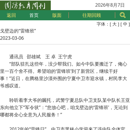
2026年8月7日
返回
首页
版面
往期回顾
字体：
[ 大 ]
[ 中 ]
戈壁边的“雷锋班”
2023-03-06
通讯员 邵雄斌 王 卓 王宁虎
“部队驻扎这些年，没少帮我们。如今中队要搬迁了，俺心
里一百个舍不得。希望咱的‘雷锋班’到了新营区，继续干好
事！”近日，在腾格里沙漠外围的宁夏中卫市迎水镇，村民李大
爷感叹道。
聆听着李大爷的嘱托，武警宁夏总队中卫支队某中队长王亚
东向他立下“军令状”：“您放心吧，咱戈壁边的‘雷锋班’，无论到
哪都将全心全意为人民服务！”
2012年的“雷锋日”，中卫市黑林小学迎来了该中队全体官