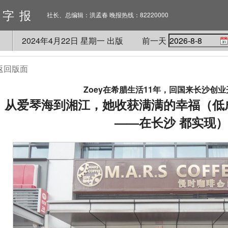
数字报
社长、总编辑：洪孟春 晚报热线：82220000
2024
年
4
月
22
日 星期
一
出版
前一天
返回版面
Zoey在希腊生活11年，回国来长沙创
从爱琴海到湘江，她收获满满的幸福（低
——在长沙 都实现）