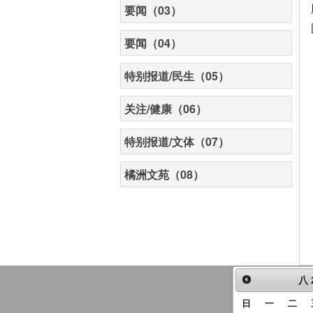
要闻（03）
要闻（04）
特别报道/民生（05）
关注/健康（06）
特别报道/文体（07）
橘洲文苑（08）
八
日
一
二