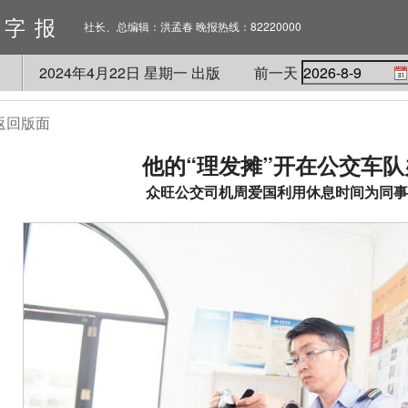
数字报
社长、总编辑：洪孟春 晚报热线：82220000
2024
年
4
月
22
日 星期
一
出版
前一天
返回版面
他的“理发摊”开在公交车
众旺公交司机周爱国利用休息时间为同事