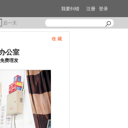
我要纠错
注册
登录
后一天
收 藏
队办公室
免费理发