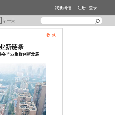
我要纠错
注册
登录
后一天
收 藏
业新链条
装备产业集群创新发展