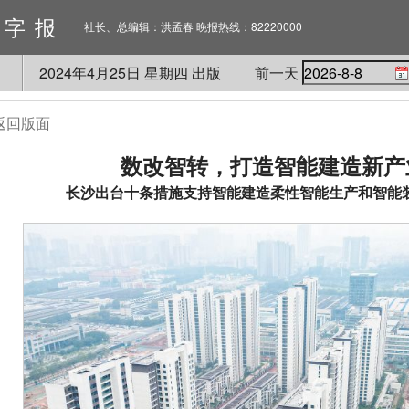
数字报
社长、总编辑：洪孟春 晚报热线：82220000
2024
年
4
月
25
日 星期
四
出版
前一天
返回版面
数改智转，打造智能建造新产
长沙出台十条措施支持智能建造柔性智能生产和智能