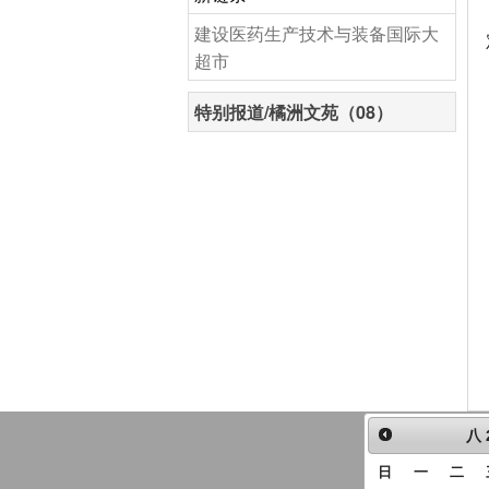
建设医药生产技术与装备国际大
超市
特别报道/橘洲文苑（08）
八
日
一
二