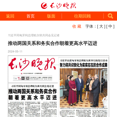
返回
首页
版面
往期回顾
收 藏
字体：
[ 大 ]
[ 中 ]
习近平同匈牙利总理欧尔班共同会见记者
推动两国关系和务实合作朝着更高水平迈进
2024-05-11