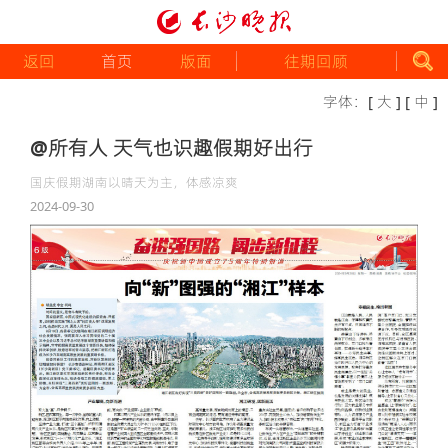
返回
首页
版面
往期回顾
字体：
[ 大 ]
[ 中 ]
@所有人 天气也识趣假期好出行
国庆假期湖南以晴天为主，体感凉爽
2024-09-30