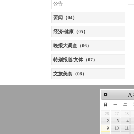
公告
要闻（04）
经济/健康（05）
晚报大调查（06）
特别报道/文体（07）
文旅美食（08）
八
日
一
二
26
27
28
2
3
4
9
10
11