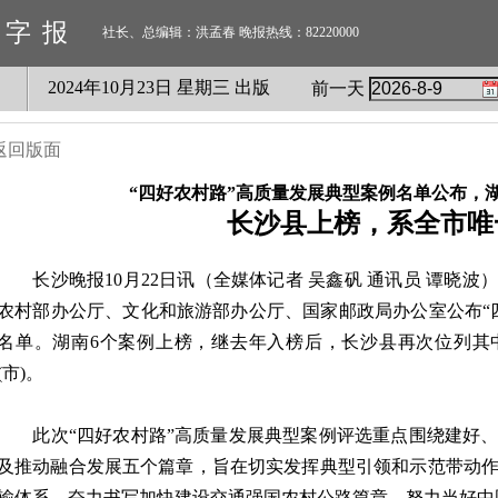
数字报
社长、总编辑：洪孟春 晚报热线：82220000
2024
年
10
月
23
日 星期
三
出版
前一天
返回版面
“四好农村路”高质量发展典型案例名单公布，
长沙县上榜，系全市唯
长沙晚报10月22日讯（全媒体记者 吴鑫矾 通讯员 谭晓波
农村部办公厅、文化和旅游部办公厅、国家邮政局办公室公布“
名单。湖南6个案例上榜，继去年入榜后，长沙县再次位列其
(市)。
此次“四好农村路”高质量发展典型案例评选重点围绕建好、
及推动融合发展五个篇章，旨在切实发挥典型引领和示范带动
输体系，奋力书写加快建设交通强国农村公路篇章，努力当好中