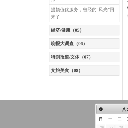
提颜值优服务，曾经的“风光”回
来了
经济/健康（05）
晚报大调查（06）
特别报道/文体（07）
文旅美食（08）
八
日
一
二
26
27
28