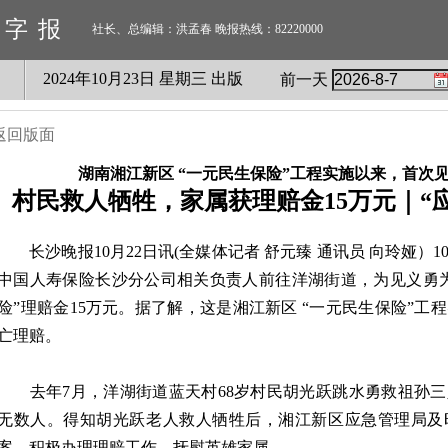
数字报
社长、总编辑：洪孟春 晚报热线：82220000
2024
年
10
月
23
日 星期
三
出版
前一天
返回版面
湖南湘江新区 “一元民生保险”工程实施以来，首次
村民救人牺牲，家属获理赔金15万元｜“
长沙晚报10月22日讯(全媒体记者 舒元臻 通讯员 向玲娅）1
中国人寿保险长沙分公司相关负责人前往洋湖街道，为见义勇
险”理赔金15万元。据了解，这是湘江新区 “一元民生保险”
亡理赔。
去年7月，洋湖街道蓝天村68岁村民胡光跃跳水勇救祖孙三
无数人。得知胡光跃老人救人牺牲后，湘江新区应急管理局及
案，积极办理理赔工作，抚慰英雄家属。