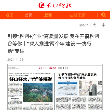
返回
首页
版面
往期回顾
字体：
[ 大 ]
[ 中 ]
引领“科创+产业”高质量发展 我在开福科创
谷等你｜“深入推进‘两个年’建设·一线行
动”专栏
2024-11-08