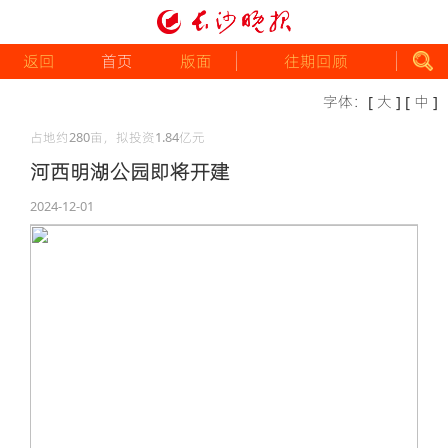
返回
首页
版面
往期回顾
字体：
[ 大 ]
[ 中 ]
占地约280亩，拟投资1.84亿元
河西明湖公园即将开建
2024-12-01