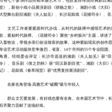
市有七个参演作品亮相本届艺术节，包括复排传统经典剧目湘
堂》，新创小戏小品展演剧目《骄杨之歌》、湘剧小戏《大归
大型舞台剧目湘剧《夫人如见》、长沙花鼓戏《花猪司令》、音
文艺工作者要紧跟时代步伐，从时代的脉搏中感悟艺术的
歌，紧贴时代脉搏。《花猪司令》聚焦“乡村振兴”主题，讲述
入畜牧业，带领乡亲们创业致富的故事。这种紧贴现实的创作
专业艺术活动版块竞争激烈，省直、14个市州的55个专业院团
角逐。经组委会评定：长沙市选送的湘剧《夫人如见》获“田
令》、音乐剧《倩之韵秋》获“田汉新剧目奖”，湘剧《大归》
记》、花鼓戏《春草闯堂》获“优秀复排展演剧目”。
名家名角登场 高雅艺术“破圈”吸引年轻人
群众文艺要发展，有好戏也要有名角。在本届艺术节中，长
后齐聚力贡献了连场好戏。