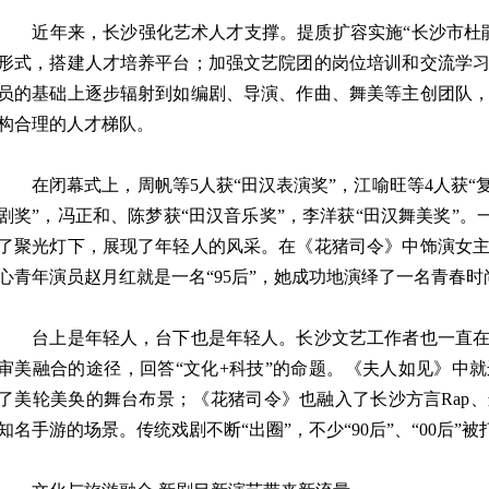
近年来，长沙强化艺术人才支撑。提质扩容实施“长沙市杜鹃
形式，搭建人才培养平台；加强文艺院团的岗位培训和交流学
员的基础上逐步辐射到如编剧、导演、作曲、舞美等主创团队
构合理的人才梯队。
在闭幕式上，周帆等5人获“田汉表演奖”，江喻旺等4人获“复
剧奖”，冯正和、陈梦获“田汉音乐奖”，李洋获“田汉舞美奖”。一批
了聚光灯下，展现了年轻人的风采。在《花猪司令》中饰演女
心青年演员赵月红就是一名“95后”，她成功地演绎了一名青春
台上是年轻人，台下也是年轻人。长沙文艺工作者也一直在
审美融合的途径，回答“文化+科技”的命题。《夫人如见》中
了美轮美奂的舞台布景；《花猪司令》也融入了长沙方言Rap
知名手游的场景。传统戏剧不断“出圈”，不少“90后”、“00后”