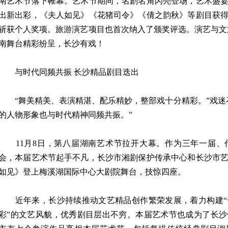
南艺术节落下帷幕。艺术节期间，名剧名角闪亮登场，艺术盛
出新出彩，《夫人如见》《花猪司令》《倩之韵秋》等剧目获
斩获个人奖项。旅游演艺项目也首次纳入了颁奖评选。演艺与文
南舞台精彩纷呈，长沙有戏！
与时代同频共振 长沙精品剧目迭出
“舞美精美、表演精湛、配乐精妙，整部戏十分精彩。”戏迷
的人物形象也与时代精神同频共振。”
11月8日，第八届湖南艺术节拉开大幕。作为三年一届、
会，本届艺术节起手不凡，长沙市湘剧保护传承中心和长沙市
如见》登上梅溪湖国际中心大剧院舞台，技惊四座。
近年来，长沙持续推动文艺精品创作繁荣发展，着力构建“
彩”的文艺风貌，优秀剧目层出不穷。本届艺术节也成为了长