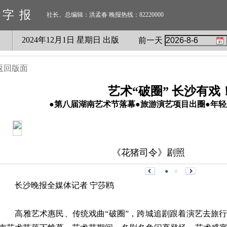
数字报
社长、总编辑：洪孟春 晚报热线：82220000
2024
年
12
月
1
日 星期
日
出版
前一天
返回版面
艺术“破圈” 长沙有戏
●第八届湖南艺术节落幕●旅游演艺项目出圈●年
《花猪司令》剧照
长沙晚报全媒体记者 宁莎鸥
高雅艺术惠民、传统戏曲“破圈”，跨城追剧跟着演艺去旅行成