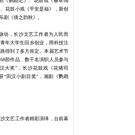
剧《鹦鹉记》、花鼓戏《春草闯
》、花鼓小戏《平安是福》，新创
乐剧《倩之韵秋》。
脉动，长沙文艺工作者为人民而
了青年大学生回乡创业，用科技注
思路得到了多方肯定。本届艺术节
、68部作品、数千名演职人员参与
汉大奖”，长沙花鼓戏《花猪司
获“田汉小剧目奖”，湘剧《鹦鹉
沙文艺工作者精彩演绎，台前幕