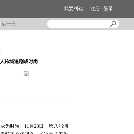
我要纠错
注册
登录
后一天
！
轻人跨城追剧成时尚
《夫人如见》剧照 均为资料
为时尚。11月28日，第八届湖