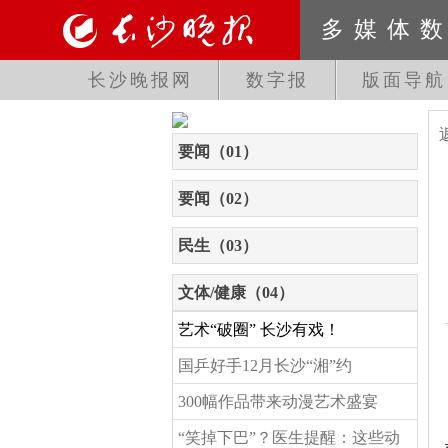
多媒体
长沙晚报网
数字报
版面导航
要闻（01）
要闻（02）
民生（03）
文体/健康（04）
艺术“破圈” 长沙有戏！
国乒好手12月长沙“湘”约
300幅作品带来动漫艺术盛宴
“笑掉下巴”？医生提醒：这些动