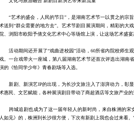
文化与旅游融合 新剧目新演艺带来新流量
“艺术的盛会，人民的节日”，是湖南艺术节一以贯之的宗旨
术送到“群众需要的地方去”。艺术节剧目展演期间，精彩的大
院、浏阳市欧阳予倩文化艺术中心等场馆上演，让这场艺术盛宴
活动期间还开展了“戏曲进校园”活动，60所省内院校师生观
戏。一台戏带火一座城，第八届湖南艺术节还首次评选出湖南
演的《恰同学少年》青春剧场等入选。
新剧、新演艺IP的出现，为长沙文旅注入了澎湃动力，彰显
术惠民、文艺赋能，各种展演剧目带动了商超酒店等文旅产业的
跨城追剧也成为了这一届年轻人的新时尚，来自株洲的宋女
人如见》的，株洲到长沙很方便，下次有新剧上我也会过来看。