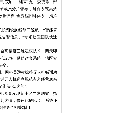
重点项目，建立“党工委统筹、部
班子成员分片督导，确保系统高效
数据归档”全流程闭环体系，指挥
按预设航线每日巡航，“智能算
送告警信息。”专项处置团队快速
合高精度三维建模技术，两天即
降低25%。借助这套系统，辖区安
转变。
制。网格员远程操控无人机喊话劝
过无人机巡查规范占道经营30余
街头“烟火气”。
机巡查发现某小区异常烟雾，指
研判火情，快速化解风险。系统还
步推送至相关部门。