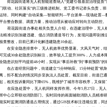
荷花园街道将无人机智能巡查纳入“党建引领基层治理提质”
门联动、社区落实”的三级推进机制。党工委书记牵头负责，
运转。同时构建“自动采集—智能研判—平台派单—现场处置—
平台整合数据、调度力量，推动治理从被动应对转向主动防控。
荷花园街道办事处相关负责人介绍，在违建治理中，无人机
法精准识别加建违建、侵占消防通道等行为，发现问题即刻推
核查整改，目前已累计化解违建隐患10余起。
在安全隐患排查中，无人机效率优势显著。大风天气时，结
可完成30余处隐患识别标注，效率较人工提升300%，人力成本
全隐患识别平均提前48小时，实现从“事后补救”到“事前预防”的
在占道经营问题中，街道建立“5分钟响应、15分钟处置”机
离，拒不配合的情况同步至执法人员处置。截至目前，街道已通
起，相关投诉量同比下降65%，既维护了城市市容秩序，又保留了
在应急处置中，无人机同样发挥作用。今年5月27日，无人
挥中心立即联动消防部门。实时回传的画面辅助消防人员精准
能实时监测消防通道占用情况，通过GIS技术标注违规位置，同