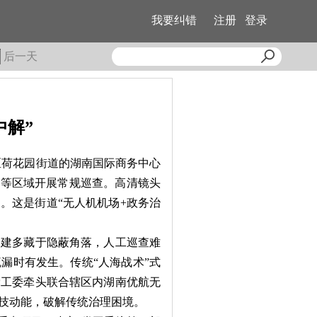
我要纠错
注册
登录
后一天
中解”
区荷花园街道的湖南国际商务中心
区等区域开展常规巡查。高清镜头
。这是街道“无人机机场+政务治
。
建多藏于隐蔽角落，人工巡查难
漏时有发生。传统“人海战术”式
党工委牵头联合辖区内湖南优航无
技动能，破解传统治理困境。