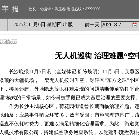
数字报
社长、总编辑：洪孟春 晚报热线：82220000
2025
年
11
月
6
日 星期
四
出版
前一天
返回版面
无人机巡街 治理难题“空
长沙晚报11月5日讯（全媒体记者 陈焕明）11月5日，芙蓉
楼顶的大疆机场，一架无人机按时升空，对辖区“东方之珠”小
下，楼顶违建、外墙隐患等以往难发现的问题清晰传至指挥平台
理”模式的日常场景，如今科技手段已成为基层治理的重要支撑
作为长沙主城核心区，荷花园街道曾长期面临治理难题。违
以触及；应急事件响应环节多，效率受限；市容管理范围广，疏
巡查不仅耗时费力，更难以满足精细化治理需求。为此，街道
人机技术有限公司，搭建低空政务巡查系统，以党建引领激活科