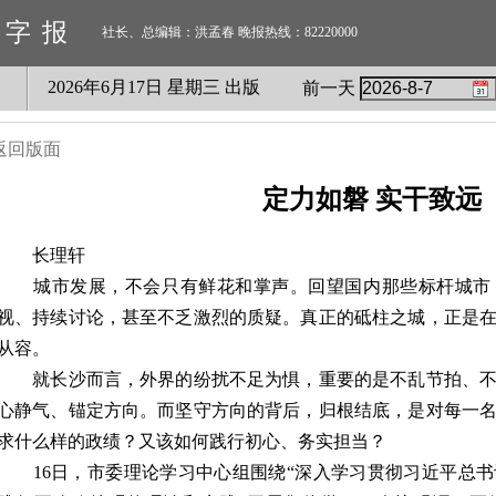
数字报
社长、总编辑：洪孟春 晚报热线：82220000
2026
年
6
月
17
日 星期
三
出版
前一天
返回版面
定力如磐 实干致远
长理轩
城市发展，不会只有鲜花和掌声。回望国内那些标杆城市
视、持续讨论，甚至不乏激烈的质疑。真正的砥柱之城，正是
从容。
就长沙而言，外界的纷扰不足为惧，重要的是不乱节拍、不
心静气、锚定方向。而坚守方向的背后，归根结底，是对每一
求什么样的政绩？又该如何践行初心、务实担当？
16日，市委理论学习中心组围绕“深入学习贯彻习近平总书