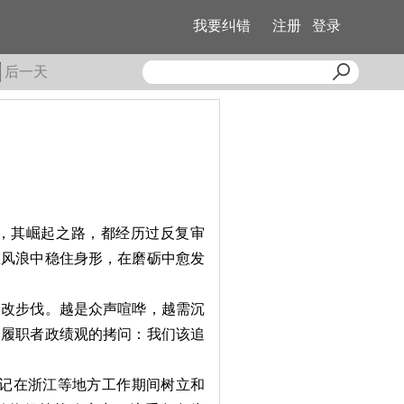
我要纠错
注册
登录
后一天
，其崛起之路，都经历过反复审
在风浪中稳住身形，在磨砺中愈发
改步伐。越是众声喧哗，越需沉
名履职者政绩观的拷问：我们该追
记在浙江等地方工作期间树立和