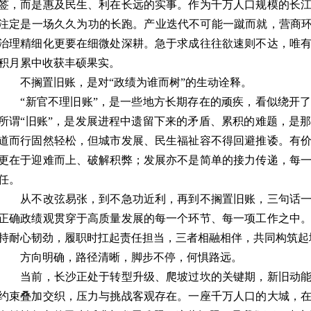
签，而是惠及民生、利在长远的实事。作为千万人口规模的长
注定是一场久久为功的长跑。产业迭代不可能一蹴而就，营商环
治理精细化更要在细微处深耕。急于求成往往欲速则不达，唯
积月累中收获丰硕果实。
不搁置旧账，是对“政绩为谁而树”的生动诠释。
“新官不理旧账”，是一些地方长期存在的顽疾，看似绕开了
所谓“旧账”，是发展进程中遗留下来的矛盾、累积的难题，是
道而行固然轻松，但城市发展、民生福祉容不得回避推诿。有
更在于迎难而上、破解积弊；发展亦不是简单的接力传递，每
任。
从不改弦易张，到不急功近利，再到不搁置旧账，三句话一
正确政绩观贯穿于高质量发展的每一个环节、每一项工作之中
持耐心韧劲，履职时扛起责任担当，三者相融相伴，共同构筑起
方向明确，路径清晰，脚步不停，何惧路远。
当前，长沙正处于转型升级、爬坡过坎的关键期，新旧动能
约束叠加交织，压力与挑战客观存在。一座千万人口的大城，