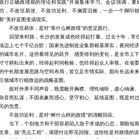
践行正确政绩观的理论和实践”开展集体学习。会议强调，要
功，不改弦易张、不急功近利、不搁置旧账，一步一个脚印朝
新”美好蓝图变成现实。
不改弦易张，是对“靠什么树政绩”的坚定践行。
回望来时路，长沙的发展成色经得起打量。过去十年，常住人
续迈上七个千亿台阶；国家先进制造业集群根基厚实，夜间经
的城市名片。这些看得见的跃升、感受得到的变化，是全市上
寸寸耕耘出来的，经得起时间检验，也经得起众人审视。在省
的中长期发展思路与空间布局，皆立足市情实际、面向长远未
引领城市行稳致远的战略蓝图。
面对外界不同声音，既需敞开胸襟、理性倾听，虚心纳谏、
杂音而乱谋，不因表象而惑心。坚守初心、延续蓝图，既是对
民的负责。
不急功近利，是对“树什么样的政绩”的清醒回应。
当下，个别地方和干部容易陷入急于求成的心态，期盼短期出
文章、搞“亮点工程”，渴望付出即见回报。这恰恰是对政绩的