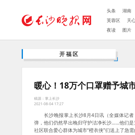
头条
湖南
芙蓉区
天
夜读
图片
开福区
暖心！18万个口罩赠予城市
稿源：掌上长沙
2021-08-04 17:27
长沙晚报掌上长沙8月4日讯（全媒体记者 
弹，他们仍然早出晚归守护洁净长沙……他们
社区联合爱心群体为城市“橙衣侠”们送上了急