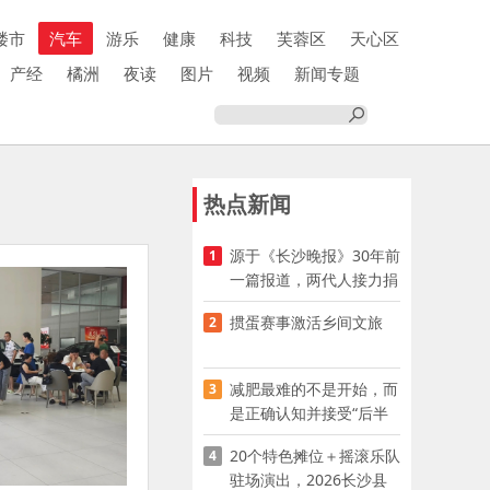
楼市
汽车
游乐
健康
科技
芙蓉区
天心区
产经
橘洲
夜读
图片
视频
新闻专题
热点新闻
源于《长沙晚报》30年前
1
一篇报道，两代人接力捐
资助学
掼蛋赛事激活乡间文旅
2
减肥最难的不是开始，而
3
是正确认知并接受“后半
程”
20个特色摊位＋摇滚乐队
4
驻场演出，2026长沙县