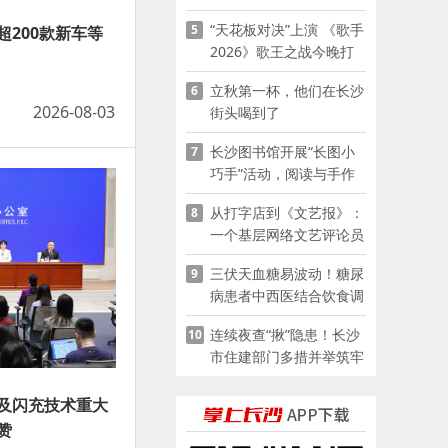
夜市嘉年华启幕
“天花板对决”上演 《歌手
5
200款新车等
2026》歌王之战今晚打
响
立秋第一杯，他们在长沙
6
2026-08-03
街头喝到了
长沙图书馆开展“长图小
7
巧手”活动，阅读与手作
赋能少儿暑期成长
从打字店到《文艺报》：
8
一个基层网络文艺评论员
的突围
三伏天血糖易波动！糖尿
9
病患者中西医结合饮食调
养指南
连续夜查“揪”隐患！长沙
10
市住建部门多措并举筑牢
夏季建筑施工安全防线
及闪充技术重大
赞