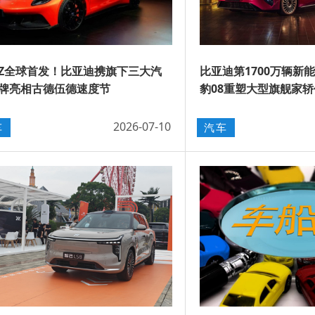
Z全球首发！比亚迪携旗下三大汽
比亚迪第1700万辆新
牌亮相古德伍德速度节
豹08重塑大型旗舰家
2026-07-10
车
汽车