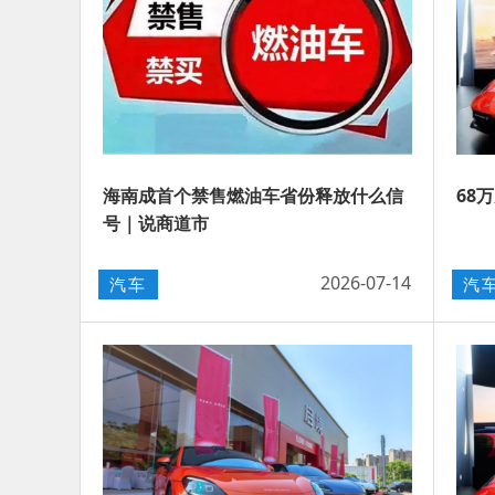
海南成首个禁售燃油车省份释放什么信
68
号｜说商道市
2026-07-14
汽车
汽