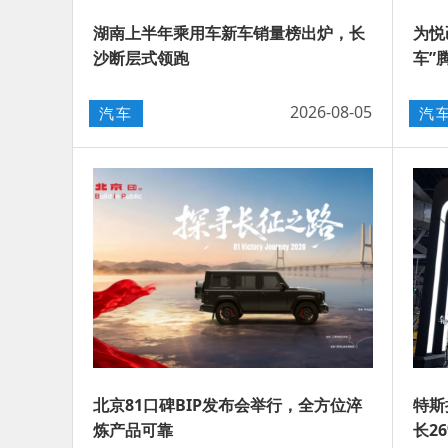
湖南上半年乘用车新车销量榜出炉，长
为悦
沙断层式领跑
车”
2026-08-05
汽车
汽
北京81口碑BIP发布会举行，全方位淬
特斯
炼产品可靠
长2