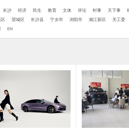
长沙
经济
民生
教育
文体
评论
时事
天下事
花区
望城区
长沙县
宁乡市
浏阳市
湘江新区
关工委
报
EN