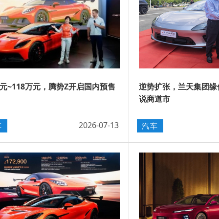
万元~118万元，腾势Z开启国内预售
逆势扩张，兰天集团缘
说商道市
2026-07-13
车
汽车