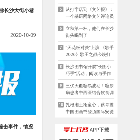
夜市嘉年华启幕
从打字店到《文艺报》：
5
吹拂长沙大街小巷
一个基层网络文艺评论员
的突围
立秋第一杯，他们在长沙
6
2020-10-09
街头喝到了
“天花板对决”上演 《歌手
7
2026》歌王之战今晚打
响
长沙图书馆开展“长图小
8
巧手”活动，阅读与手作
赋能少儿暑期成长
三伏天血糖易波动！糖尿
9
病患者中西医结合饮食调
养指南
扎根湘土绘童心，蔡皋携
10
中国图画书登顶国际安徒
生奖
船撞击事件，情况