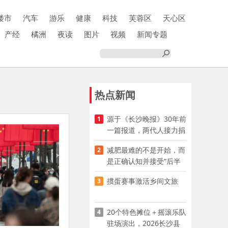
楼市
汽车
游乐
健康
科技
芙蓉区
天心区
产经
橘洲
夜读
图片
视频
新闻专题
热点新闻
源于《长沙晚报》30年前
1
一篇报道，两代人接力捐
资助学
减肥最难的不是开始，而
2
是正确认知并接受“后半
程”
掼蛋赛事激活乡间文旅
3
20个特色摊位＋摇滚乐队
4
驻场演出，2026长沙县