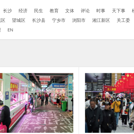
长沙
经济
民生
教育
文体
评论
时事
天下事
花区
望城区
长沙县
宁乡市
浏阳市
湘江新区
关工委
报
EN