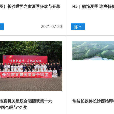
图）长沙世界之窗夏季狂欢节开幕
H5 | 酷辣夏季 冰爽特
2021-07-20
市
都市
市直机关星辰合唱团获第十六
常益长铁路长沙西站即
中国合唱节”金奖