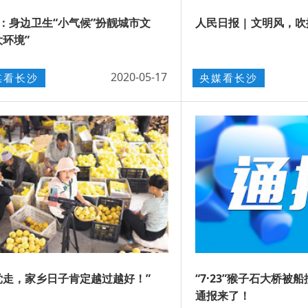
：身边卫生“小气候”扮靓城市文
人民日报 | 文明风，
大环境”
2020-05-17
媒看长沙
央媒看长沙
党走，家乡日子肯定越过越好！”
“7·23”猴子石大桥被
通报来了！