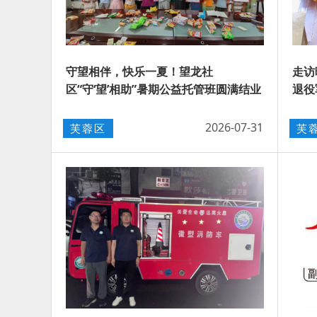
守望相伴，快乐一夏！望龙社
走访
区“守‘望’相助”暑期公益托管班圆满结业
退役
2026-07-31
芙蓉区
芙