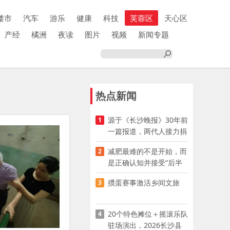
楼市
汽车
游乐
健康
科技
芙蓉区
天心区
产经
橘洲
夜读
图片
视频
新闻专题
热点新闻
源于《长沙晚报》30年前
1
一篇报道，两代人接力捐
资助学
减肥最难的不是开始，而
2
是正确认知并接受“后半
程”
掼蛋赛事激活乡间文旅
3
20个特色摊位＋摇滚乐队
4
驻场演出，2026长沙县