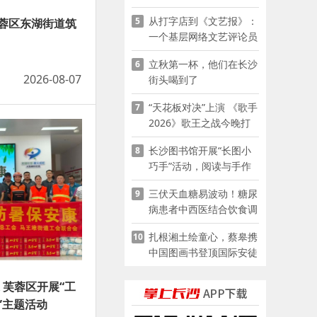
夜市嘉年华启幕
从打字店到《文艺报》：
5
蓉区东湖街道筑
一个基层网络文艺评论员
的突围
立秋第一杯，他们在长沙
6
2026-08-07
街头喝到了
“天花板对决”上演 《歌手
7
2026》歌王之战今晚打
响
长沙图书馆开展“长图小
8
巧手”活动，阅读与手作
赋能少儿暑期成长
三伏天血糖易波动！糖尿
9
病患者中西医结合饮食调
养指南
扎根湘土绘童心，蔡皋携
10
中国图画书登顶国际安徒
生奖
 芙蓉区开展“工
”主题活动