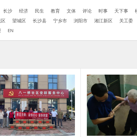
长沙
经济
民生
教育
文体
评论
时事
天下事
花区
望城区
长沙县
宁乡市
浏阳市
湘江新区
关工委
报
EN