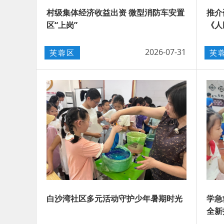
村级集体经济收益出资 微型消防车安置
​推
区“上岗”
《人
2026-07-31
芙蓉区
芙
白沙湾社区多元活动守护少年暑期时光
学急
全新