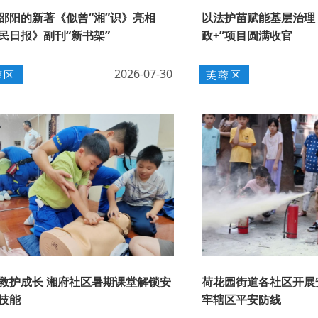
介邵阳的新著《似曾“湘”识》亮相
以法护苗赋能基层治理 
民日报》副刊“新书架”
政+”项目圆满收官
2026-07-30
蓉区
芙蓉区
救护成长 湘府社区暑期课堂解锁安
荷花园街道各社区开展
技能
牢辖区平安防线