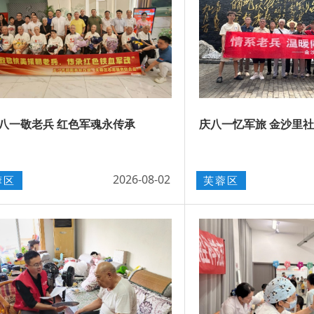
八一敬老兵 红色军魂永传承
​庆八一忆军旅 金沙里
2026-08-02
蓉区
芙蓉区