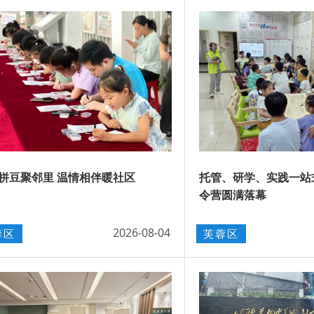
拼豆聚邻里 温情相伴暖社区
托管、研学、实践一站
令营圆满落幕
2026-08-04
蓉区
芙蓉区