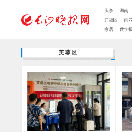
头条
湖南
开福区
雨
家居
数字
芙蓉区