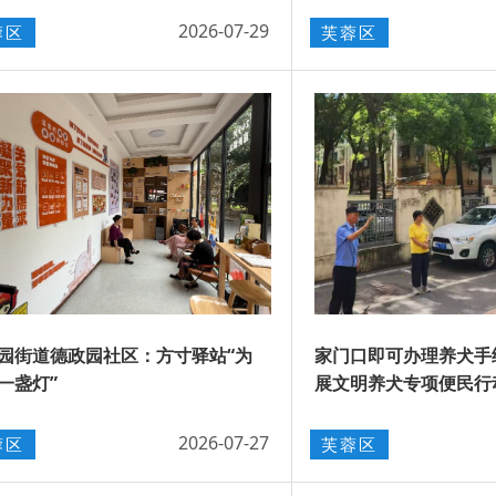
2026-07-29
蓉区
芙蓉区
园街道德政园社区：方寸驿站“为
家门口即可办理养犬手
一盏灯”
展文明养犬专项便民行
2026-07-27
蓉区
芙蓉区