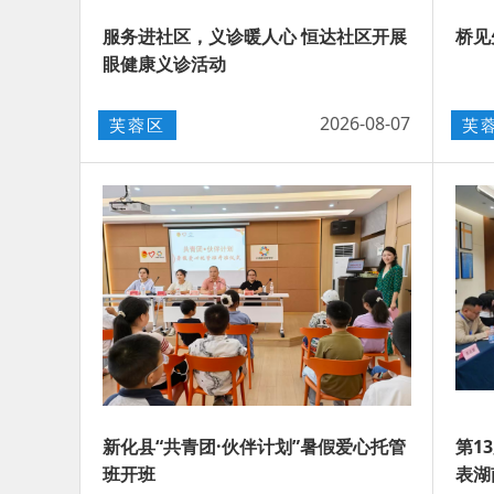
服务进社区，义诊暖人心 恒达社区开展
桥见
眼健康义诊活动
2026-08-07
芙蓉区
芙
新化县“共青团·伙伴计划”暑假爱心托管
第1
班开班
表湖