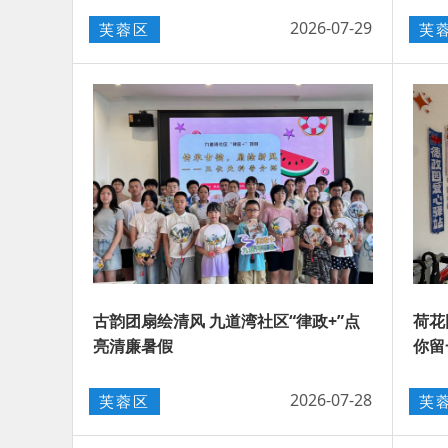
2026-07-29
芙蓉区
芙
古韵团扇绘清风 九道湾社区“律政+”点
荷花
亮清廉暑假
你留
2026-07-28
芙蓉区
芙