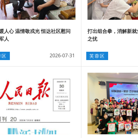
暖人心 温情敬戎光 恒达社区慰问
打出组合拳，消解新就
军人
之忧
2026-07-31
蓉区
芙蓉区