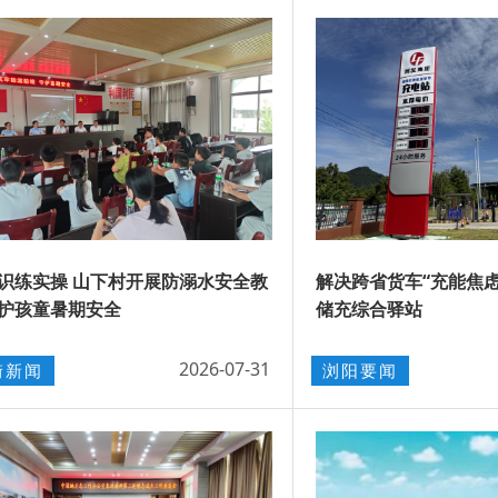
识练实操 山下村开展防溺水安全教
解决跨省货车“充能焦虑
护孩童暑期安全
储充综合驿站
2026-07-31
街新闻
浏阳要闻