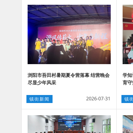
浏阳市吾田村暑期夏令营落幕 结营晚会
学知
尽显少年风采
育守
2026-07-31
镇街新闻
镇