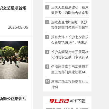
赋能少儿暑期成长
三伏天血糖易波动！糖尿
5
识文艺巡演首场
病患者中西医结合饮食调
养指南
连续夜查“揪”隐患！长沙
6
2026-08-06
市住建部门多措并举筑牢
夏季建筑施工安全防线
报名火爆！长沙七夕音乐
7
会新增“AI配对”，快来测
测你的七夕缘分
长沙县㮾梨街道开展网格
8
化消防安全敲门专项行动
伊鸿健康携手巴基斯坦卫
9
生主管部门共建社区AI-
POCT生态
湖南启动工程师培育壮大
10
行动
场舞公益培训活