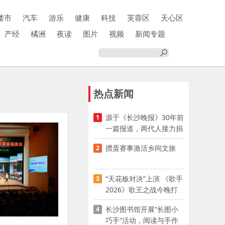
楼市
汽车
游乐
健康
科技
芙蓉区
天心区
产经
橘洲
夜读
图片
视频
新闻专题
热点新闻
源于《长沙晚报》30年前
1
一篇报道，两代人接力捐
资助学
掼蛋赛事激活乡间文旅
2
“天花板对决”上演 《歌手
3
2026》歌王之战今晚打
响
长沙图书馆开展“长图小
4
巧手”活动，阅读与手作