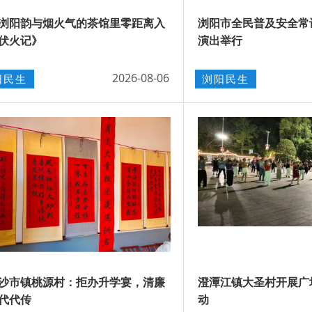
浏阳韵与烟火气的茶馆里零距离入
浏阳市全民普及安全常
伏火记》
演出举行
2026-08-06
阳民生
浏阳民生
沙市镇桃源村：拒办升学宴，清廉
澄潭江镇大圣村开展广
代代传
动