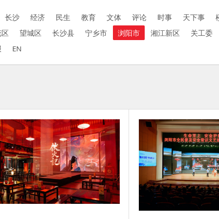
长沙
经济
民生
教育
文体
评论
时事
天下事
花区
望城区
长沙县
宁乡市
浏阳市
湘江新区
关工委
报
EN