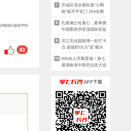
开福区清水塘街道“小网
7
格”敲开平安门 264名网
格员扫楼“错峰问安”
扎根湘土绘童心，蔡皋携
8
沙晚报社版权声明
中国图画书登顶国际安徒
生奖
滨江文化园新增一处打卡
9
点 超级B5火力“蓝”截乐
83
园登陆长沙
800余人齐聚星城！第七
10
届湖南省中医药信息大会
开幕，AI正在“读懂”古老
中医