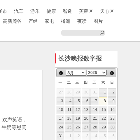
楼市
汽车
游乐
健康
智造
芙蓉区
天心区
高新麓谷
产经
家电
橘洲
夜读
图片
长沙晚报数字报
一
二
三
四
五
六
日
27
28
29
30
31
1
2
3
4
5
6
7
8
9
10
11
12
13
14
15
16
，欢声笑语，
17
18
19
20
21
22
23
、牛奶等慰问
24
25
26
27
28
29
30
31
1
2
3
4
5
6