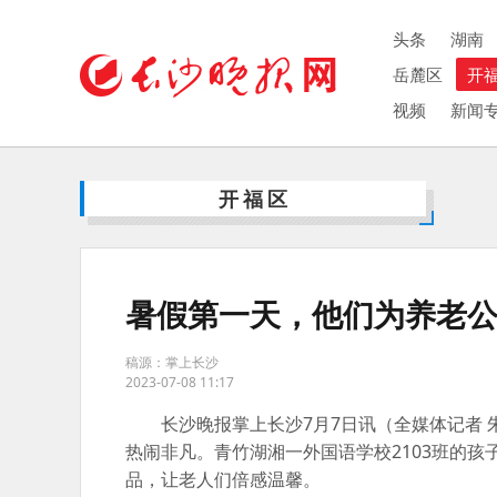
头条
湖南
岳麓区
开
视频
新闻
开福区
暑假第一天，他们为养老
稿源：掌上长沙
2023-07-08 11:17
长沙晚报掌上长沙7月7日讯（全媒体记者
热闹非凡。青竹湖湘一外国语学校2103班的
品，让老人们倍感温馨。