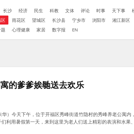
长沙
经济
民生
科教
文体
评论
时事
天下事
福区
雨花区
望城区
长沙县
宁乡市
浏阳市
湘江新区
专题
心理健康
家居
数字报
EN
公寓的爹爹娭毑送去欢乐
 朱华）今天下午，位于开福区秀峰街道竹隐村的秀峰养老公寓内
孩子们利用暑假第一天，来到这里为老人们送上精彩的表演和水果