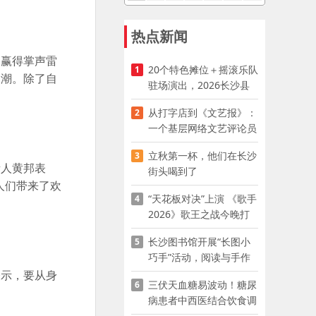
热点新闻
，赢得掌声雷
20个特色摊位＋摇滚乐队
1
高潮。除了自
驻场演出，2026长沙县
夜市嘉年华启幕
从打字店到《文艺报》：
2
一个基层网络文艺评论员
的突围
立秋第一杯，他们在长沙
3
责人黄邦表
街头喝到了
人们带来了欢
“天花板对决”上演 《歌手
4
2026》歌王之战今晚打
响
长沙图书馆开展“长图小
5
巧手”活动，阅读与手作
赋能少儿暑期成长
表示，要从身
三伏天血糖易波动！糖尿
6
病患者中西医结合饮食调
养指南