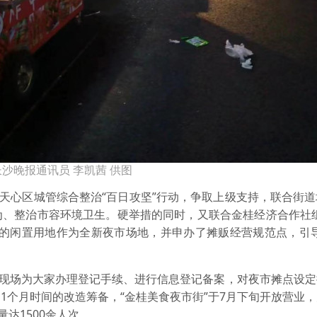
沙晚报通讯员 李凯茜 供图
合天心区城管综合整治“百日攻坚”行动，争取上级支持，联合街
为、整治市容环境卫生。硬举措的同时，又联合金桂经济合作社组
社的闲置用地作为全新夜市场地，并申办了摊贩经营规范点，引导
：现场为大家办理登记手续、进行信息登记备案，对夜市摊点设
1个月时间的改造筹备，“金桂美食夜市街”于7月下旬开放营业
达1500余人次。