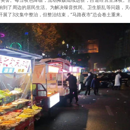
”美誉。每当夜色降临，流动摊贩陆续进驻，占道经营至深夜。
影响到了周边的居民生活。为解决噪音扰民、卫生脏乱等问题，天
开展了3次集中整治，但整治结束，“马路夜市”总会卷土重来。