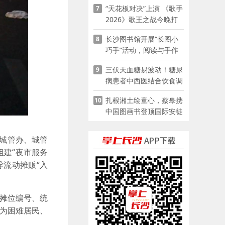
“天花板对决”上演 《歌手
7
2026》歌王之战今晚打
响
长沙图书馆开展“长图小
8
巧手”活动，阅读与手作
赋能少儿暑期成长
三伏天血糖易波动！糖尿
9
病患者中西医结合饮食调
养指南
扎根湘土绘童心，蔡皋携
10
中国图画书登顶国际安徒
生奖
道城管办、城管
建“夜市服务
流动摊贩“入
定摊位编号、统
，为困难居民、