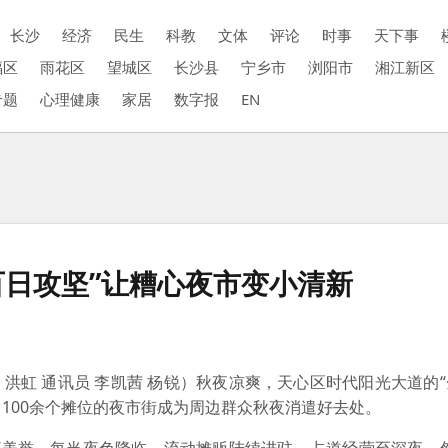
长沙
经济
民生
科教
文体
评论
时事
天下事
福区
雨花区
望城区
长沙县
宁乡市
浏阳市
湘江新区
专题
心理健康
家居
数字报
EN
“百日攻坚”让糟心夜市变小清新
 洪虹 通讯员 李凯茜 杨锐）秋夜凉爽，天心区时代阳光大道的
、100余个摊位的夜市街成为周边群众秋夜消遣好去处。