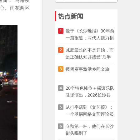
然而，“马路夜
心、雨花两区
热点新闻
源于《长沙晚报》30年前
1
一篇报道，两代人接力捐
资助学
减肥最难的不是开始，而
2
是正确认知并接受“后半
程”
掼蛋赛事激活乡间文旅
3
20个特色摊位＋摇滚乐队
4
驻场演出，2026长沙县
夜市嘉年华启幕
从打字店到《文艺报》：
5
一个基层网络文艺评论员
的突围
立秋第一杯，他们在长沙
6
街头喝到了