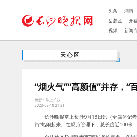
头条
湖南
岳麓区
开
视频
新闻
天心区
“烟火气”“高颜值”并存，
稿源：掌上长沙
2023-09-18 21:31
长沙晚报掌上长沙9月18日讯（全媒体记者
街”热闹起来。在规范管理下，总长度近100米