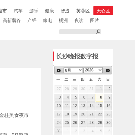
楼市
汽车
游乐
健康
智造
芙蓉区
天心区
高新麓谷
产经
家电
橘洲
夜读
图片
长沙晚报数字报
一
二
三
四
五
六
日
27
28
29
30
31
1
2
3
4
5
6
7
8
9
10
11
12
13
14
15
16
“金桂美食夜市
17
18
19
20
21
22
23
24
25
26
27
28
29
30
31
1
2
3
4
5
6