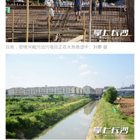
目前，雷锋河截污治污项目正在火热推进中。刘攀 摄