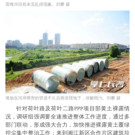
雷锋河目前未见乱排现象。刘攀 摄
堆放在河岸两旁的管道不久后将深埋地下，排解雨污。刘攀 摄
针对荷叶路及荷叶二路PPP项目部黄土裸露情
况，调研组强调要全速推进整体工作进度，通过多
部门联动，形成强大合力，加快推进裸露黄土覆绿
控尘集中整治工作；来到湘江新区合作片区建筑垃