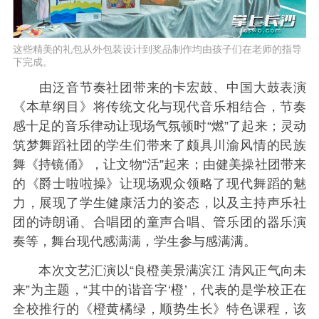
这些精美的礼包从外包装设计到奖品制作均由孩子们在老师的指导
下完成。
由泛音节奏社团带来的卡宏鼓、中国大鼓表演
《本草纲目》将传统文化与现代音乐相结合，节奏
感十足的音乐律动让现场气氛顿时“燃”了起来；灵动
筑梦舞蹈社团的学生们带来了颇具川渝风情的民族
舞《持镜俑》，让文物“活”起来；由健美操社团带来
的《爵士啦啦操》让现场观众领略了现代舞蹈的魅
力，展现了学生健康活力的姿态，以及主持声乐社
团的诗朗诵、合唱团的童声合唱、管乐团的器乐演
奏等，舞台现代感满满，学生参与感满满。
本次文艺汇演以“良橙美景满滨江 清风正气向未
来”为主题，“其中的谐音字‘橙’，代表的是学校正在
全校推行的《橙黄橘绿，顺势生长》特色课程，该