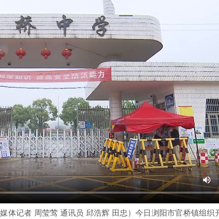
媒体记者 周莹莺 通讯员 邱浩辉 田忠）今日浏阳市官桥镇组织