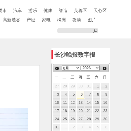
楼市
汽车
游乐
健康
智造
芙蓉区
天心区
高新麓谷
产经
家电
橘洲
夜读
图片
长沙晚报数字报
一
二
三
四
五
六
日
27
28
29
30
31
1
2
3
4
5
6
7
8
9
10
11
12
13
14
15
16
17
18
19
20
21
22
23
24
25
26
27
28
29
30
31
1
2
3
4
5
6