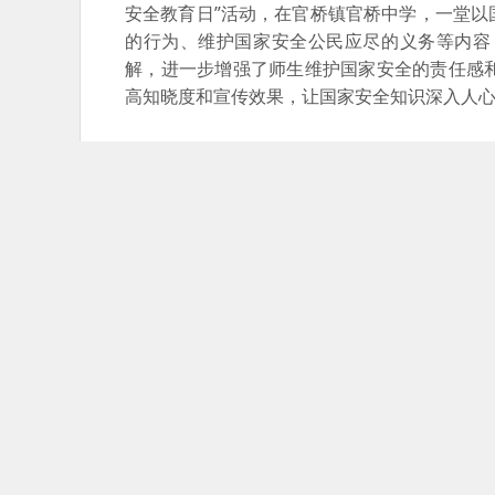
安全教育日”活动，在官桥镇官桥中学，一堂
的行为、维护国家安全公民应尽的义务等内容
解，进一步增强了师生维护国家安全的责任感
高知晓度和宣传效果，让国家安全知识深入人
【作者：周莹莺 通讯员 邱浩辉 田忠】 【编辑：王志伟】
>>我要举报
评论
晚报网友