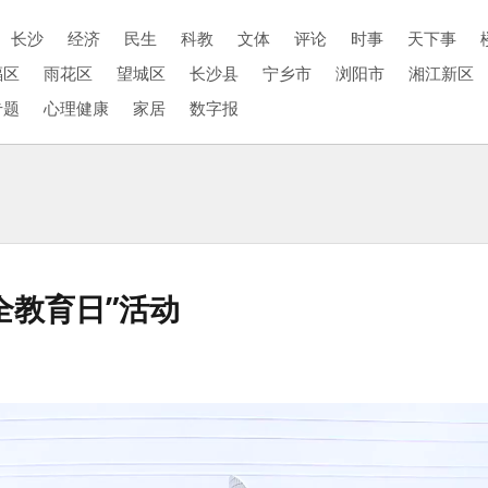
长沙
经济
民生
科教
文体
评论
时事
天下事
福区
雨花区
望城区
长沙县
宁乡市
浏阳市
湘江新区
专题
心理健康
家居
数字报
全教育日”活动