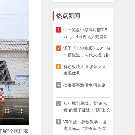
热点新闻
中一签盘中最高可赚7.5
1
万元，4日再见大肉签新
股
源于《长沙晚报》30年前
2
一篇报道，两代人接力捐
资助学
有色板块大涨 多家湘企
3
表现优秀
掼蛋赛事激活乡间文旅
4
从江城到星城，看“追光
5
者”的量子征途｜“链”上长
沙 “才”够硬核
VR体验、急救教学、塘
6
边演练……“大篷车”把防
开展“全民国家
溺水课堂搬到乡村青少年