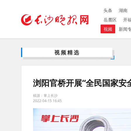
头条
湖南
岳麓区
开
视频
新闻
视频精选
浏阳官桥开展“全民国家安
稿源：掌上长沙
2022-04-15 16:45