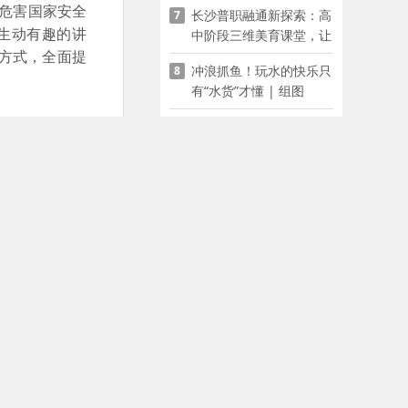
危害国家安全
长沙普职融通新探索：高
7
家门口
生动有趣的讲
中阶段三维美育课堂，让
少年向美而生
方式，全面提
冲浪抓鱼！玩水的快乐只
8
有“水货”才懂 | 组图
“云兴雷奋”为哪般？这部
9
沙晚报社版权声明
纪录片刚播就火了
长沙“宝藏娭毑”出发！蔡
10
皋将出席国际安徒生奖颁
6
奖典礼并领奖