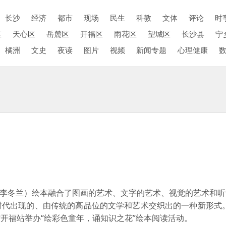
长沙
经济
都市
现场
民生
科教
文体
评论
时
区
天心区
岳麓区
开福区
雨花区
望城区
长沙县
宁
橘洲
文史
夜读
图片
视频
新闻专题
心理健康
 李冬兰
）
绘本融合了图画的艺术、文字的艺术、视觉的艺术和听
时代出现的、由传统的高品位的文学和艺术交织出的一种新形式
开福站举办“绘彩色童年，诵知识之花”绘本阅读活动。