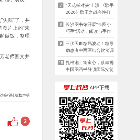
“天花板对决”上演 《歌手
7
2026》歌王之战今晚打
响
“失踪”了，并
长沙图书馆开展“长图小
8
图片上的“朱
巧手”活动，阅读与手作
一起做饭，整理
赋能少儿暑期成长
三伏天血糖易波动！糖尿
9
病患者中西医结合饮食调
芳芳老师图文并
养指南
扎根湘土绘童心，蔡皋携
10
中国图画书登顶国际安徒
生奖
沙晚报社版权声明
2