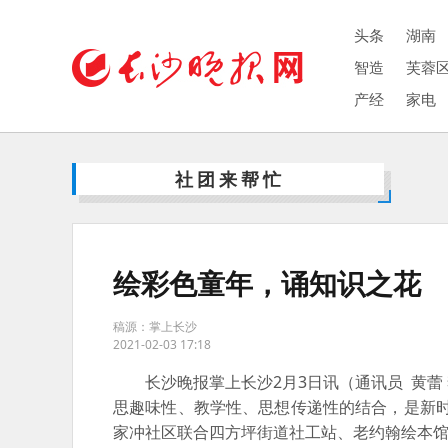
头条
湖南
智造
芙蓉
产经
家电
社团来帮忙
绘彩色童年，诵知识之花
稿源：掌上长沙
2021-02-03 17:18
长沙晚报掌上长沙2月3日讯（通讯员
黄蕾
思趣味性、教学性、思想传递性的结合，是新
家冲社区联合四方坪街道社工站、老约翰绘本馆