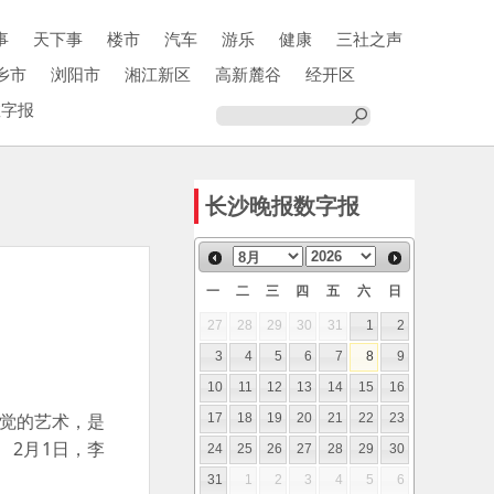
事
天下事
楼市
汽车
游乐
健康
三社之声
乡市
浏阳市
湘江新区
高新麓谷
经开区
数字报
长沙晚报数字报
一
二
三
四
五
六
日
27
28
29
30
31
1
2
3
4
5
6
7
8
9
10
11
12
13
14
15
16
觉的艺术，是
17
18
19
20
21
22
23
。
2月1日，李
24
25
26
27
28
29
30
31
1
2
3
4
5
6