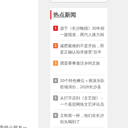
热点新闻
源于《长沙晚报》30年前
1
一篇报道，两代人接力捐
资助学
减肥最难的不是开始，而
2
是正确认知并接受“后半
程”
掼蛋赛事激活乡间文旅
3
20个特色摊位＋摇滚乐队
4
驻场演出，2026长沙县
夜市嘉年华启幕
从打字店到《文艺报》：
5
一个基层网络文艺评论员
的突围
立秋第一杯，他们在长沙
6
街头喝到了
带领小朋友一