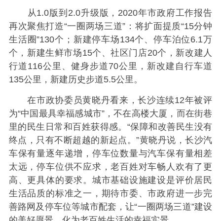
从1.0版到2.0升级版，2020年市政府工作报告
再次聚焦打造“一圈两场三道”：将扩面提质“15分钟
生活圈”130个；新建停车场134个、停车泊位6.1万
个，新建生鲜市场15个、社区门店20个，新改建人
行道116公里、健身步道70公里，新改建自行车道
135公里，新建历史步道5.5公里。
在市政协委员黄晓丹看来，长沙连续12年被评
为“中国最具幸福感城市”，不在高楼大厦，而在街巷
里的民生日常和百姓获得感。“保障和改善民生没有
终点，只有不断超越的新起点。”黄晓丹说，长沙汽
车保有量逐年递增，停车位数量与汽车保有量相差
太远，停车位供不应求，老百姓对车畅人欢有了更
高、更具体的要求。城市基础设施建设是评价居民
生活品质的标准之一，期待市委、市政府进一步完
善路网及停车位等城市配套，让“一圈两场三道”建设
的美好愿景，化为老百姓生活的幸福实景。