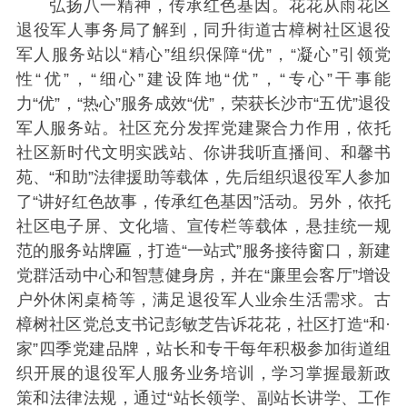
弘扬八一精神，传承红色基因。花花从雨花区
退役军人事务局了解到，同升街道古樟树社区退役
军人服务站以“精心”组织保障“优”，“凝心”引领党
性“优”，“细心”建设阵地“优”，“专心”干事能
力“优”，“热心”服务成效“优”，荣获长沙市“五优”退役
军人服务站。社区充分发挥党建聚合力作用，依托
社区新时代文明实践站、你讲我听直播间、和馨书
苑、“和助”法律援助等载体，先后组织退役军人参加
了“讲好红色故事，传承红色基因”活动。另外，依托
社区电子屏、文化墙、宣传栏等载体，悬挂统一规
范的服务站牌匾，打造“一站式”服务接待窗口，新建
党群活动中心和智慧健身房，并在“廉里会客厅”增设
户外休闲桌椅等，满足退役军人业余生活需求。古
樟树社区党总支书记彭敏芝告诉花花，社区打造“和·
家”四季党建品牌，站长和专干每年积极参加街道组
织开展的退役军人服务业务培训，学习掌握最新政
策和法律法规，通过“站长领学、副站长讲学、工作