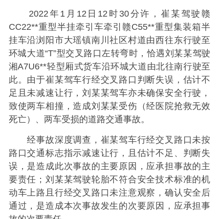
2022年1月12日12时30分许，崔某驾驶赣
CC22**重型半挂牵引车牵引赣C55**重型集装箱半
挂车沿浏阳市大瑶镇南川社区村道由西往东行驶至
环城大道“T”型交叉路口左转弯时，恰遇刘某某驾驶
湘A7U6**轻型厢式货车沿环城大道由北往南行驶至
此。由于崔某驾车行经交叉路口判断失误，估计不
足且未减速让行，刘某某驾车亦未确保安全行驶，
致使两车相撞，造成刘某某受伤（经医院抢救无效
死亡）、两车受损的道路交通事故。
经事故深度调查，崔某驾车行经交叉路口未按
路口交通标志指示减速让行，且估计不足、判断失
误，是造成此次事故的主要原因，应承担事故的主
要责任；刘某某驾驶轮胎不符合安全技术标准的机
动车上路且行经交叉路口未注意观察，确认安全后
通过，是造成本次事故发生的次要原因，应承担事
故的次要责任。