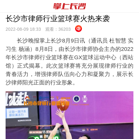
长沙市律师行业篮球赛火热来袭
2022-08-09 18:
33
观看：
36203
长沙晚报掌上长沙8月9日讯（通讯员 杜智慧 实
习生 杨涵）8月8日，由长沙市律师协会主办的2022
年长沙市律师行业篮球赛在GX篮球运动中心（西站
馆）正式揭幕。此次篮球赛将充分展现律师行业的
青春活力，增强律师队伍向心力和凝聚力，展示长
沙律师阳光正面的行业形象。